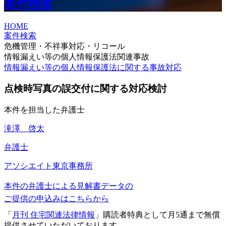
案件検索
HOME
案件検索
危機管理・不祥事対応・リコール
情報漏えい等の個人情報保護法関連事故
情報漏えい等の個人情報保護法に関する事故対応
点検時写真の誤交付に関する対応検討
本件を担当した弁護士
滝澤 啓太
弁護士
アソシエイト
東京事務所
本件の弁護士による見解書データの
ご提供の申込みはこちらから
「
月刊 住宅関連法律情報
」購読者特典として月5通まで無償
提供させていただいております。