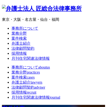
東京・大阪・名古屋・仙台・福岡
事務所について
業務分野
案件検索
弁護士紹介
法律顧問契約
採用情報
月刊住宅関連法律情報
事務所について
aboutus
業務分野
practices
案件検索
cases
弁護士紹介
lawyers
法律顧問契約
adviser
採用情報
recruit
月刊住宅関連法律情報
journal