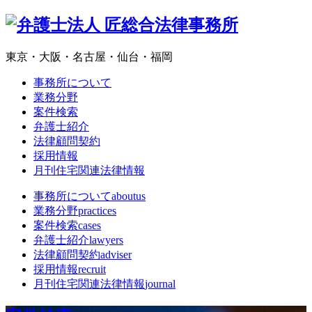
東京・大阪・名古屋・仙台・福岡
事務所について
業務分野
案件検索
弁護士紹介
法律顧問契約
採用情報
月刊住宅関連法律情報
事務所について
aboutus
業務分野
practices
案件検索
cases
弁護士紹介
lawyers
法律顧問契約
adviser
採用情報
recruit
月刊住宅関連法律情報
journal