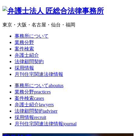
東京・大阪・名古屋・仙台・福岡
事務所について
業務分野
案件検索
弁護士紹介
法律顧問契約
採用情報
月刊住宅関連法律情報
事務所について
aboutus
業務分野
practices
案件検索
cases
弁護士紹介
lawyers
法律顧問契約
adviser
採用情報
recruit
月刊住宅関連法律情報
journal