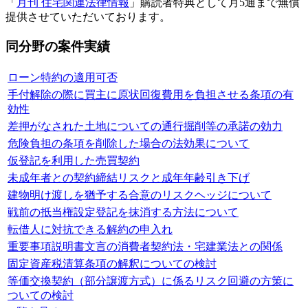
「
月刊 住宅関連法律情報
」購読者特典として月5通まで無償
提供させていただいております。
同分野の案件実績
ローン特約の適用可否
手付解除の際に買主に原状回復費用を負担させる条項の有
効性
差押がなされた土地についての通行掘削等の承諾の効力
危険負担の条項を削除した場合の法効果について
仮登記を利用した売買契約
未成年者との契約締結リスクと成年年齢引き下げ
建物明け渡しを猶予する合意のリスクヘッジについて
戦前の抵当権設定登記を抹消する方法について
転借人に対抗できる解約の申入れ
重要事項説明書文言の消費者契約法・宅建業法との関係
固定資産税清算条項の解釈についての検討
等価交換契約（部分譲渡方式）に係るリスク回避の方策に
ついての検討