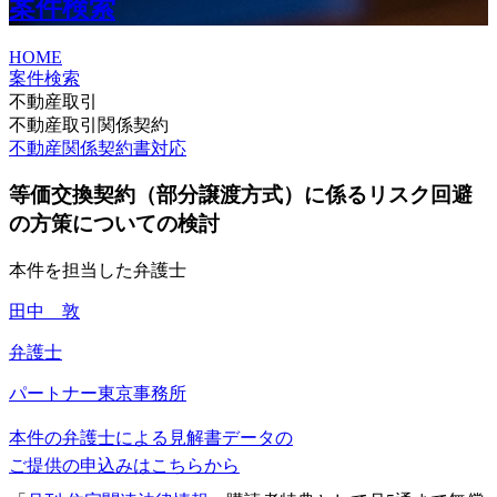
案件検索
HOME
案件検索
不動産取引
不動産取引関係契約
不動産関係契約書対応
等価交換契約（部分譲渡方式）に係るリスク回避
の方策についての検討
本件を担当した弁護士
田中 敦
弁護士
パートナー
東京事務所
本件の弁護士による見解書データの
ご提供の申込みはこちらから