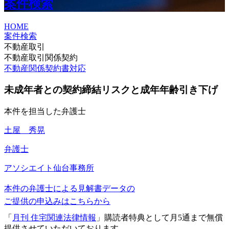
案件検索
HOME
案件検索
不動産取引
不動産取引関係契約
不動産関係契約書対応
未成年者との契約締結リスクと成年年齢引き下げ
本件を担当した弁護士
土屋 秀晃
弁護士
アソシエイト
仙台事務所
本件の弁護士による見解書データの
ご提供の申込みはこちらから
「
月刊 住宅関連法律情報
」購読者特典として月5通まで無償
提供させていただいております。