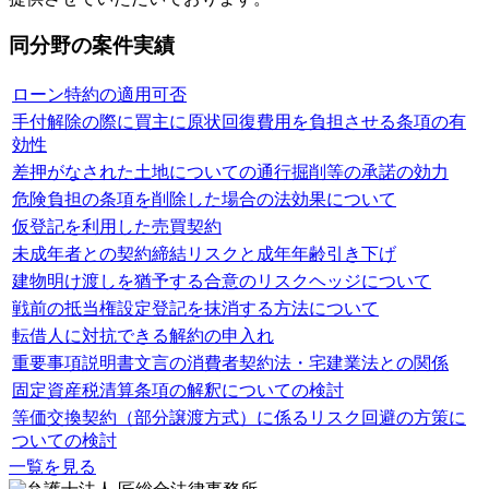
同分野の案件実績
ローン特約の適用可否
手付解除の際に買主に原状回復費用を負担させる条項の有
効性
差押がなされた土地についての通行掘削等の承諾の効力
危険負担の条項を削除した場合の法効果について
仮登記を利用した売買契約
未成年者との契約締結リスクと成年年齢引き下げ
建物明け渡しを猶予する合意のリスクヘッジについて
戦前の抵当権設定登記を抹消する方法について
転借人に対抗できる解約の申入れ
重要事項説明書文言の消費者契約法・宅建業法との関係
固定資産税清算条項の解釈についての検討
等価交換契約（部分譲渡方式）に係るリスク回避の方策に
ついての検討
一覧を見る