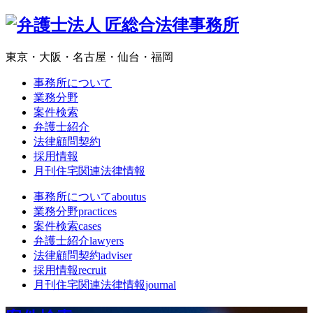
東京・大阪・名古屋・仙台・福岡
事務所について
業務分野
案件検索
弁護士紹介
法律顧問契約
採用情報
月刊住宅関連法律情報
事務所について
aboutus
業務分野
practices
案件検索
cases
弁護士紹介
lawyers
法律顧問契約
adviser
採用情報
recruit
月刊住宅関連法律情報
journal