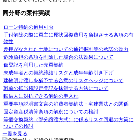
同分野の案件実績
ローン特約の適用可否
手付解除の際に買主に原状回復費用を負担させる条項の有
効性
差押がなされた土地についての通行掘削等の承諾の効力
危険負担の条項を削除した場合の法効果について
仮登記を利用した売買契約
未成年者との契約締結リスクと成年年齢引き下げ
建物明け渡しを猶予する合意のリスクヘッジについて
戦前の抵当権設定登記を抹消する方法について
転借人に対抗できる解約の申入れ
重要事項説明書文言の消費者契約法・宅建業法との関係
固定資産税清算条項の解釈についての検討
等価交換契約（部分譲渡方式）に係るリスク回避の方策に
ついての検討
一覧を見る