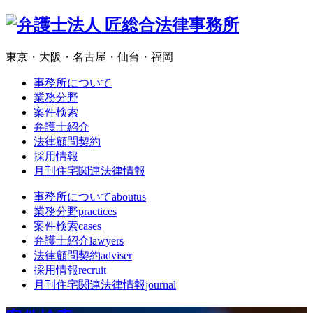
東京・大阪・名古屋・仙台・福岡
事務所について
業務分野
案件検索
弁護士紹介
法律顧問契約
採用情報
月刊住宅関連法律情報
事務所について
aboutus
業務分野
practices
案件検索
cases
弁護士紹介
lawyers
法律顧問契約
adviser
採用情報
recruit
月刊住宅関連法律情報
journal