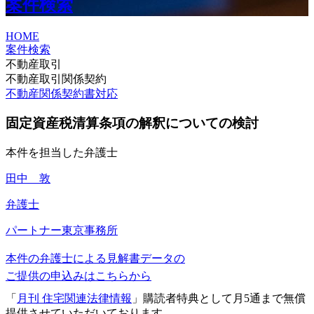
案件検索
HOME
案件検索
不動産取引
不動産取引関係契約
不動産関係契約書対応
固定資産税清算条項の解釈についての検討
本件を担当した弁護士
田中 敦
弁護士
パートナー
東京事務所
本件の弁護士による見解書データの
ご提供の申込みはこちらから
「
月刊 住宅関連法律情報
」購読者特典として月5通まで無償
提供させていただいております。