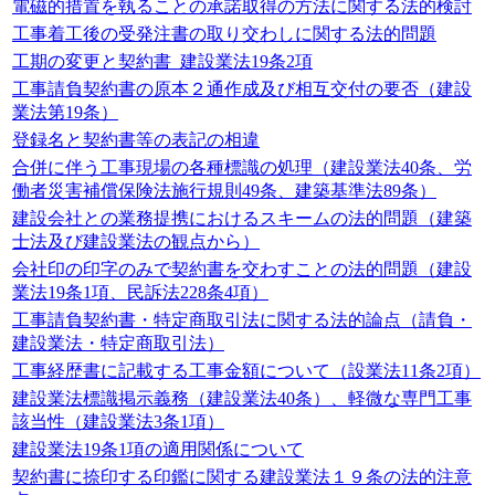
電磁的措置を執ることの承諾取得の方法に関する法的検討
工事着工後の受発注書の取り交わしに関する法的問題
工期の変更と契約書_建設業法19条2項
工事請負契約書の原本２通作成及び相互交付の要否（建設
業法第19条）
登録名と契約書等の表記の相違
合併に伴う工事現場の各種標識の処理（建設業法40条、労
働者災害補償保険法施行規則49条、建築基準法89条）
建設会社との業務提携におけるスキームの法的問題（建築
士法及び建設業法の観点から）
会社印の印字のみで契約書を交わすことの法的問題（建設
業法19条1項、民訴法228条4項）
工事請負契約書・特定商取引法に関する法的論点（請負・
建設業法・特定商取引法）
工事経歴書に記載する工事金額について（設業法11条2項）
建設業法標識掲示義務（建設業法40条）、軽微な専門工事
該当性（建設業法3条1項）
建設業法19条1項の適用関係について
契約書に捺印する印鑑に関する建設業法１９条の法的注意