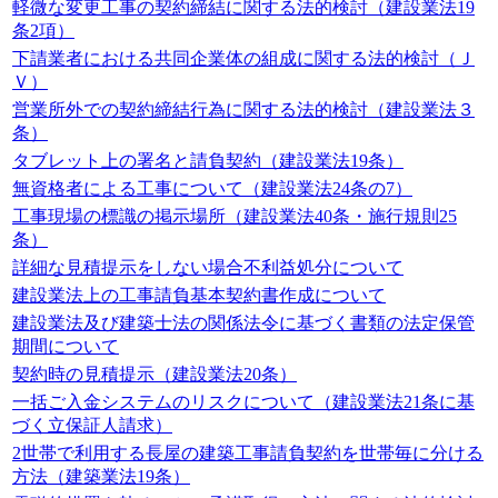
軽微な変更工事の契約締結に関する法的検討（建設業法19
条2項）
下請業者における共同企業体の組成に関する法的検討（Ｊ
Ｖ）
営業所外での契約締結行為に関する法的検討（建設業法３
条）
タブレット上の署名と請負契約（建設業法19条）
無資格者による工事について（建設業法24条の7）
工事現場の標識の掲示場所（建設業法40条・施行規則25
条）
詳細な見積提示をしない場合不利益処分について
建設業法上の工事請負基本契約書作成について
建設業法及び建築士法の関係法令に基づく書類の法定保管
期間について
契約時の見積提示（建設業法20条）
一括ご入金システムのリスクについて（建設業法21条に基
づく立保証人請求）
2世帯で利用する長屋の建築工事請負契約を世帯毎に分ける
方法（建築業法19条）