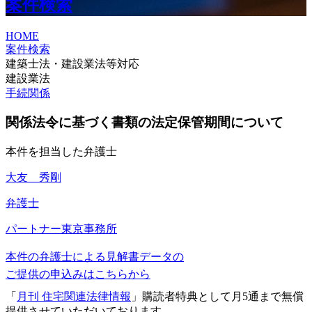
案件検索
HOME
案件検索
建築士法・建設業法等対応
建設業法
手続関係
関係法令に基づく書類の法定保管期間について
本件を担当した弁護士
大友 秀剛
弁護士
パートナー
東京事務所
本件の弁護士による見解書データの
ご提供の申込みはこちらから
「
月刊 住宅関連法律情報
」購読者特典として月5通まで無償
提供させていただいております。