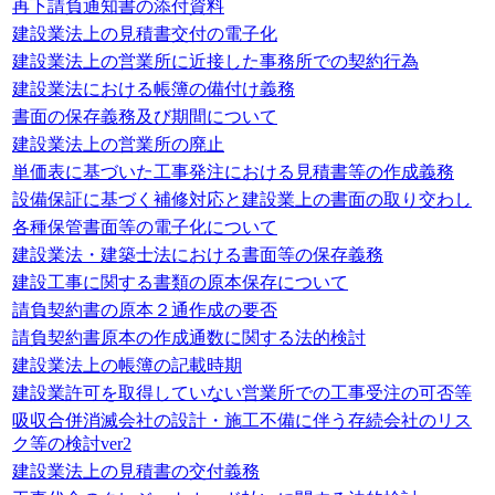
再下請負通知書の添付資料
建設業法上の見積書交付の電子化
建設業法上の営業所に近接した事務所での契約行為
建設業法における帳簿の備付け義務
書面の保存義務及び期間について
建設業法上の営業所の廃止
単価表に基づいた工事発注における見積書等の作成義務
設備保証に基づく補修対応と建設業上の書面の取り交わし
各種保管書面等の電子化について
建設業法・建築士法における書面等の保存義務
建設工事に関する書類の原本保存について
請負契約書の原本２通作成の要否
請負契約書原本の作成通数に関する法的検討
建設業法上の帳簿の記載時期
建設業許可を取得していない営業所での工事受注の可否等
吸収合併消滅会社の設計・施工不備に伴う存続会社のリス
ク等の検討ver2
建設業法上の見積書の交付義務