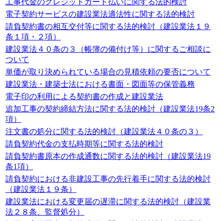
工事代金のクレジットカード払いに関する法的検討
電子契約サービスの建設業法適法性に関する法的検討
請負契約書の相互交付等に関する法的検討（建設業法１９
条１項・２項）
建設業法４０条の３（帳簿の備付け等）に関するご相談に
ついて
単価が取り決められている場合の見積依頼の要否について
建設業法・建築士法における書面・図面等の保管義務
電子印の利用による契約書の作成と建設業法
追加工事の契約締結方法に関する法的検討（建設業法19条2
項）
注文書の処分に関する法的検討（建設業法４０条の３）
請負契約代金の支払時期等に関する法的検討
請負契約書原本の作成通数に関する法的検討（建設業法19
条1項）
請負契約における非建設工事の先行着手に関する法的検討
（建設業法１９条）
建設業法における変更届の遅滞に関する法的検討（建設業
法２８条、監督処分）