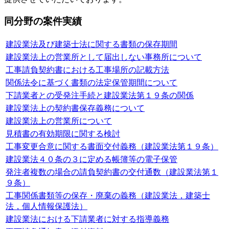
同分野の案件実績
建設業法及び建築士法に関する書類の保存期間
建設業法上の営業所として届出しない事務所について
工事請負契約書における工事場所の記載方法
関係法令に基づく書類の法定保管期間について
下請業者との受発注手続と建設業法第１９条の関係
建設業法上の契約書保存義務について
建設業法上の営業所について
見積書の有効期限に関する検討
工事変更合意に関する書面交付義務（建設業法第１９条）
建設業法４０条の３に定める帳簿等の電子保管
発注者複数の場合の請負契約書の交付通数（建設業法第１
９条）
工事関係書類等の保存・廃棄の義務（建設業法，建築士
法，個人情報保護法）
建設業法における下請業者に対する指導義務