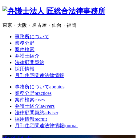
東京・大阪・名古屋・仙台・福岡
事務所について
業務分野
案件検索
弁護士紹介
法律顧問契約
採用情報
月刊住宅関連法律情報
事務所について
aboutus
業務分野
practices
案件検索
cases
弁護士紹介
lawyers
法律顧問契約
adviser
採用情報
recruit
月刊住宅関連法律情報
journal