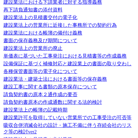
建設業法における下請業者に対する指導義務
再下請負通知書の添付資料
建設業法上の見積書交付の電子化
建設業法上の営業所に近接した事務所での契約行為
建設業法における帳簿の備付け義務
書面の保存義務及び期間について
建設業法上の営業所の廃止
単価表に基づいた工事発注における見積書等の作成義務
設備保証に基づく補修対応と建設業上の書面の取り交わし
各種保管書面等の電子化について
建設業法・建築士法における書面等の保存義務
建設工事に関する書類の原本保存について
請負契約書の原本２通作成の要否
請負契約書原本の作成通数に関する法的検討
建設業法上の帳簿の記載時期
建設業許可を取得していない営業所での工事受注の可否等
吸収合併消滅会社の設計・施工不備に伴う存続会社のリス
ク等の検討ver2