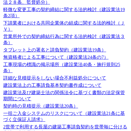
法２８条、監督処分）
軽微な変更工事の契約締結に関する法的検討（建設業法19
条2項）
下請業者における共同企業体の組成に関する法的検討（Ｊ
Ｖ）
営業所外での契約締結行為に関する法的検討（建設業法３
条）
タブレット上の署名と請負契約（建設業法19条）
無資格者による工事について（建設業法24条の7）
工事現場の標識の掲示場所（建設業法40条・施行規則25
条）
詳細な見積提示をしない場合不利益処分について
建設業法上の工事請負基本契約書作成について
建設業法及び建築士法の関係法令に基づく書類の法定保管
期間について
契約時の見積提示（建設業法20条）
一括ご入金システムのリスクについて（建設業法21条に基
づく立保証人請求）
2世帯で利用する長屋の建築工事請負契約を世帯毎に分ける