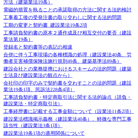
方法（建築業法19条）
電磁的措置を執ることの承諾取得の方法に関する法的検討
工事着工後の受発注書の取り交わしに関する法的問題
工期の変更と契約書_建設業法19条2項
工事請負契約書の原本２通作成及び相互交付の要否（建設
業法第19条）
登録名と契約書等の表記の相違
合併に伴う工事現場の各種標識の処理（建設業法40条、労
働者災害補償保険法施行規則49条、建築基準法89条）
建設会社との業務提携におけるスキームの法的問題（建築
士法及び建設業法の観点から）
会社印の印字のみで契約書を交わすことの法的問題（建設
業法19条1項、民訴法228条4項）
工事請負契約書・特定商取引法に関する法的論点（請負・
建設業法・特定商取引法）
工事経歴書に記載する工事金額について（設業法11条2項）
建設業法標識掲示義務（建設業法40条）、軽微な専門工事
該当性（建設業法3条1項）
建設業法19条1項の適用関係について