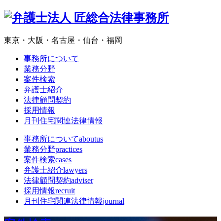
東京・大阪・名古屋・仙台・福岡
事務所について
業務分野
案件検索
弁護士紹介
法律顧問契約
採用情報
月刊住宅関連法律情報
事務所について
aboutus
業務分野
practices
案件検索
cases
弁護士紹介
lawyers
法律顧問契約
adviser
採用情報
recruit
月刊住宅関連法律情報
journal