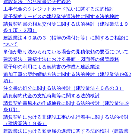
建設業法上の見積書の交付義務
工事代金のクレジットカード払いに関する法的検討
電子契約サービスの建設業法適法性に関する法的検討
請負契約書の相互交付等に関する法的検討（建設業法１９
条１項・２項）
建設業法４０条の３（帳簿の備付け等）に関するご相談に
ついて
単価が取り決められている場合の見積依頼の要否について
建設業法・建築士法における書面・図面等の保管義務
電子印の利用による契約書の作成と建設業法
追加工事の契約締結方法に関する法的検討（建設業法19条2
項）
注文書の処分に関する法的検討（建設業法４０条の３）
請負契約代金の支払時期等に関する法的検討
請負契約書原本の作成通数に関する法的検討（建設業法19
条1項）
請負契約における非建設工事の先行着手に関する法的検討
（建設業法１９条）
建設業法における変更届の遅滞に関する法的検討（建設業