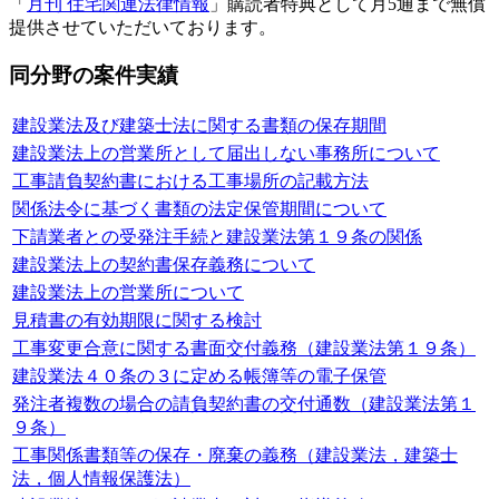
「
月刊 住宅関連法律情報
」購読者特典として月5通まで無償
提供させていただいております。
同分野の案件実績
建設業法及び建築士法に関する書類の保存期間
建設業法上の営業所として届出しない事務所について
工事請負契約書における工事場所の記載方法
関係法令に基づく書類の法定保管期間について
下請業者との受発注手続と建設業法第１９条の関係
建設業法上の契約書保存義務について
建設業法上の営業所について
見積書の有効期限に関する検討
工事変更合意に関する書面交付義務（建設業法第１９条）
建設業法４０条の３に定める帳簿等の電子保管
発注者複数の場合の請負契約書の交付通数（建設業法第１
９条）
工事関係書類等の保存・廃棄の義務（建設業法，建築士
法，個人情報保護法）