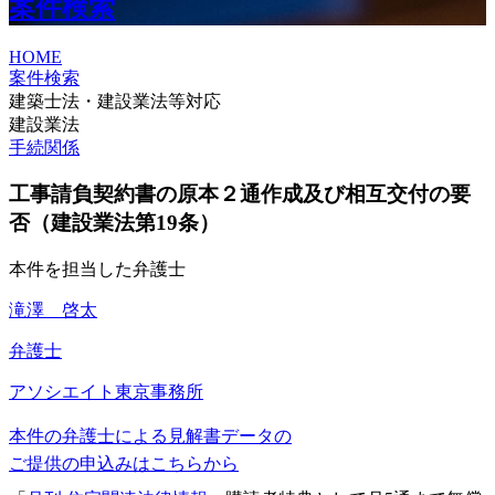
案件検索
HOME
案件検索
建築士法・建設業法等対応
建設業法
手続関係
工事請負契約書の原本２通作成及び相互交付の要
否（建設業法第19条）
本件を担当した弁護士
滝澤 啓太
弁護士
アソシエイト
東京事務所
本件の弁護士による見解書データの
ご提供の申込みはこちらから