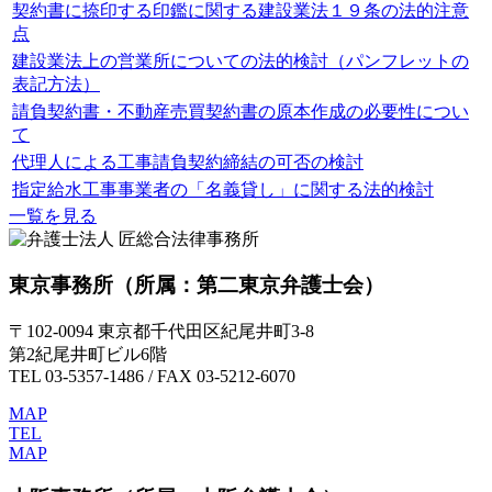
契約書に捺印する印鑑に関する建設業法１９条の法的注意
点
建設業法上の営業所についての法的検討（パンフレットの
表記方法）
請負契約書・不動産売買契約書の原本作成の必要性につい
て
代理人による工事請負契約締結の可否の検討
指定給水工事事業者の「名義貸し」に関する法的検討
一覧を見る
東京事務所
（所属：第二東京弁護士会）
〒102-0094 東京都千代田区紀尾井町3-8
第2紀尾井町ビル6階
TEL 03-5357-1486 / FAX 03-5212-6070
MAP
TEL
MAP