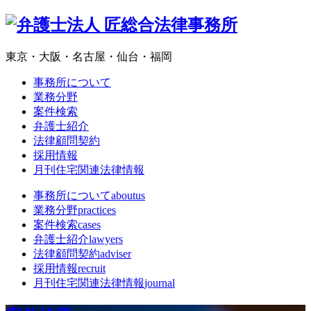
東京・大阪・名古屋・仙台・福岡
事務所について
業務分野
案件検索
弁護士紹介
法律顧問契約
採用情報
月刊住宅関連法律情報
事務所について
aboutus
業務分野
practices
案件検索
cases
弁護士紹介
lawyers
法律顧問契約
adviser
採用情報
recruit
月刊住宅関連法律情報
journal