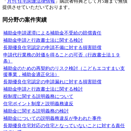
「
月刊 住宅関連法律情報
」購読者特典として月5通まで無償
提供させていただいております。
同分野の案件実績
補助金申請遅滞による補助金不受給の賠償責任
補助金申請と行政書士法に関する検討
長期優良住宅認定の申請不備に対する損害賠償
申請代行業務の対価を得ることの可否（行政書士法１９
条）
補助金のための再契約のリスク検討（こどもエコすまい支
援事業，補助金適正化法）
長期優良住宅認定の申請漏れに対する損害賠償
補助金申請と行政書士法に関する検討
税制度に関する説明義務について
住宅ポイント制度と説明義務違反
補助金に関する説明義務の検討
補助金についての説明義務違反が争われた事件
長期優良住宅対応の住宅となっていないことに対する責任