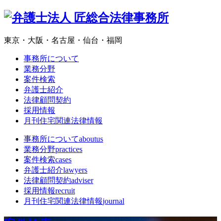
東京・大阪・名古屋・仙台・福岡
事務所について
業務分野
案件検索
弁護士紹介
法律顧問契約
採用情報
月刊住宅関連法律情報
事務所について
aboutus
業務分野
practices
案件検索
cases
弁護士紹介
lawyers
法律顧問契約
adviser
採用情報
recruit
月刊住宅関連法律情報
journal