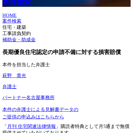
案件検索
HOME
案件検索
住宅・建築
工事請負契約
補助金・助成金
長期優良住宅認定の申請不備に対する損害賠償
本件を担当した弁護士
萩野 貴光
弁護士
パートナー
名古屋事務所
本件の弁護士による見解書データの
ご提供の申込みはこちらから
「
月刊 住宅関連法律情報
」購読者特典として月5通まで無償
提供させていただいております。