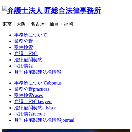
東京・大阪・名古屋・仙台・福岡
事務所について
業務分野
案件検索
弁護士紹介
法律顧問契約
採用情報
月刊住宅関連法律情報
事務所について
aboutus
業務分野
practices
案件検索
cases
弁護士紹介
lawyers
法律顧問契約
adviser
採用情報
recruit
月刊住宅関連法律情報
journal