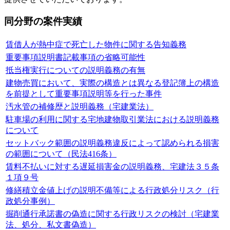
同分野の案件実績
賃借人が熱中症で死亡した物件に関する告知義務
重要事項説明書記載事項の省略可能性
抵当権実行についての説明義務の有無
建物売買において、実際の構造とは異なる登記簿上の構造
を前提として重要事項説明等を行った事件
汚水管の補修歴と説明義務（宅建業法）
駐車場の利用に関する宅地建物取引業法における説明義務
について
セットバック範囲の説明義務違反によって認められる損害
の範囲について（民法416条）
賃料不払いに対する遅延損害金の説明義務、宅建法３５条
１項９号
修繕積立金値上げの説明不備等による行政処分リスク（行
政処分事例）
掘削通行承諾書の偽造に関する行政リスクの検討（宅建業
法、処分、私文書偽造）