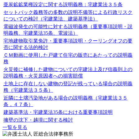
亜炭鉱鉱業権設定に関する説明義務：宅建業法３５条
セットバック義務等の多数の説明不備等による行政リスク
についての検討（宅建業法、建築基準法）
電磁波発生の可能性に対する説明義務（重要事項説明・説
明義務、宅建業法35条、電波法）
宅地建物取引業免許・重要事項説明・クーリングオフの要
否に関する法的検討
ＣＭ動画に使用した戸建て住宅の販売にあたっての説明義
務
火災後に補修した建物についての宅建法上及び信義則上の
説明義務・火災原因者への損害賠償
土地上に存在しない建物の登記が残っている場合の説明義
務（宅建業法３５条）
近隣に土壌汚染地がある場合の説明義務（宅建業法３５
条，４７条）
建築基準法・宅建業法35条における重要事項説明
擁壁の沈下・越境に関する検討
一覧を見る