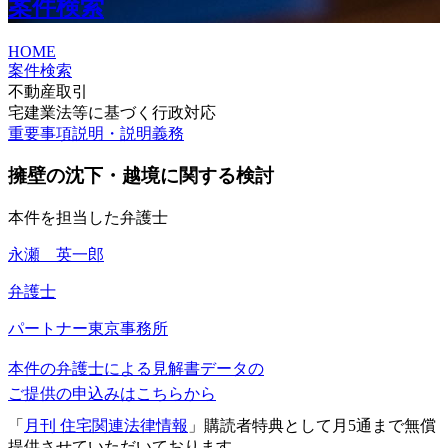
案件検索
HOME
案件検索
不動産取引
宅建業法等に基づく行政対応
重要事項説明・説明義務
擁壁の沈下・越境に関する検討
本件を担当した弁護士
永瀬 英一郎
弁護士
パートナー
東京事務所
本件の弁護士による見解書データの
ご提供の申込みはこちらから
「
月刊 住宅関連法律情報
」購読者特典として月5通まで無償
提供させていただいております。