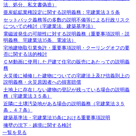
法、処分、私文書偽造）
亜炭鉱鉱業権設定に関する説明義務：宅建業法３５条
セットバック義務等の多数の説明不備等による行政リスク
についての検討（宅建業法、建築基準法）
電磁波発生の可能性に対する説明義務（重要事項説明・説
明義務、宅建業法35条、電波法）
宅地建物取引業免許・重要事項説明・クーリングオフの要
否に関する法的検討
ＣＭ動画に使用した戸建て住宅の販売にあたっての説明義
務
火災後に補修した建物についての宅建法上及び信義則上の
説明義務・火災原因者への損害賠償
土地上に存在しない建物の登記が残っている場合の説明義
務（宅建業法３５条）
近隣に土壌汚染地がある場合の説明義務（宅建業法３５
条，４７条）
建築基準法・宅建業法35条における重要事項説明
擁壁の沈下・越境に関する検討
一覧を見る