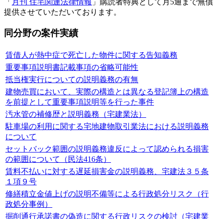
「
月刊 住宅関連法律情報
」購読者特典として月5通まで無償
提供させていただいております。
同分野の案件実績
賃借人が熱中症で死亡した物件に関する告知義務
重要事項説明書記載事項の省略可能性
抵当権実行についての説明義務の有無
建物売買において、実際の構造とは異なる登記簿上の構造
を前提として重要事項説明等を行った事件
汚水管の補修歴と説明義務（宅建業法）
駐車場の利用に関する宅地建物取引業法における説明義務
について
セットバック範囲の説明義務違反によって認められる損害
の範囲について（民法416条）
賃料不払いに対する遅延損害金の説明義務、宅建法３５条
１項９号
修繕積立金値上げの説明不備等による行政処分リスク（行
政処分事例）
掘削通行承諾書の偽造に関する行政リスクの検討（宅建業