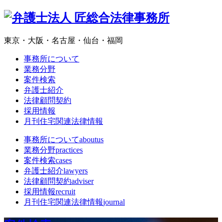
東京・大阪・名古屋・仙台・福岡
事務所について
業務分野
案件検索
弁護士紹介
法律顧問契約
採用情報
月刊住宅関連法律情報
事務所について
aboutus
業務分野
practices
案件検索
cases
弁護士紹介
lawyers
法律顧問契約
adviser
採用情報
recruit
月刊住宅関連法律情報
journal