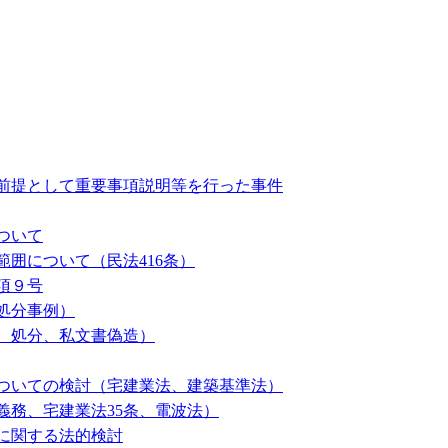
前提として重要事項説明等を行った事件
ついて
囲について（民法416条）
項９号
処分事例）
、処分、私文書偽造）
ついての検討（宅建業法、建築基準法）
義務、宅建業法35条、電波法）
に関する法的検討