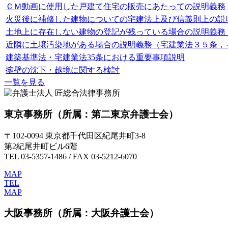
ＣＭ動画に使用した戸建て住宅の販売にあたっての説明義務
火災後に補修した建物についての宅建法上及び信義則上の説
土地上に存在しない建物の登記が残っている場合の説明義務
近隣に土壌汚染地がある場合の説明義務（宅建業法３５条，
建築基準法・宅建業法35条における重要事項説明
擁壁の沈下・越境に関する検討
一覧を見る
東京事務所
（所属：第二東京弁護士会）
〒102-0094 東京都千代田区紀尾井町3-8
第2紀尾井町ビル6階
TEL 03-5357-1486 / FAX 03-5212-6070
MAP
TEL
MAP
大阪事務所
（所属：大阪弁護士会）