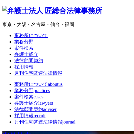
東京・大阪・名古屋・仙台・福岡
事務所について
業務分野
案件検索
弁護士紹介
法律顧問契約
採用情報
月刊住宅関連法律情報
事務所について
aboutus
業務分野
practices
案件検索
cases
弁護士紹介
lawyers
法律顧問契約
adviser
採用情報
recruit
月刊住宅関連法律情報
journal