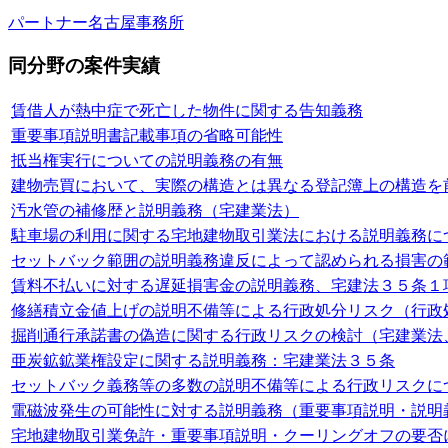
パートナー
名古屋事務所
同分野の案件実績
賃借人が熱中症で死亡した物件に関する告知義務
重要事項説明書記載事項の省略可能性
抵当権実行についての説明義務の有無
建物売買において、実際の構造とは異なる登記簿上の構造を
汚水管の補修歴と説明義務（宅建業法）
駐車場の利用に関する宅地建物取引業法における説明義務に
セットバック範囲の説明義務違反によって認められる損害の範
賃料不払いに対する遅延損害金の説明義務、宅建法３５条１
修繕積立金値上げの説明不備等による行政処分リスク（行政
掘削通行承諾書の偽造に関する行政リスクの検討（宅建業法
亜炭鉱鉱業権設定に関する説明義務：宅建業法３５条
セットバック義務等の多数の説明不備等による行政リスクに
電磁波発生の可能性に対する説明義務（重要事項説明・説明
宅地建物取引業免許・重要事項説明・クーリングオフの要否