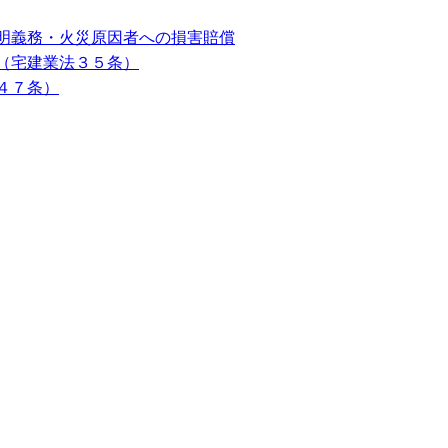
明義務・火災原因者への損害賠償
（宅建業法３５条）
４７条）