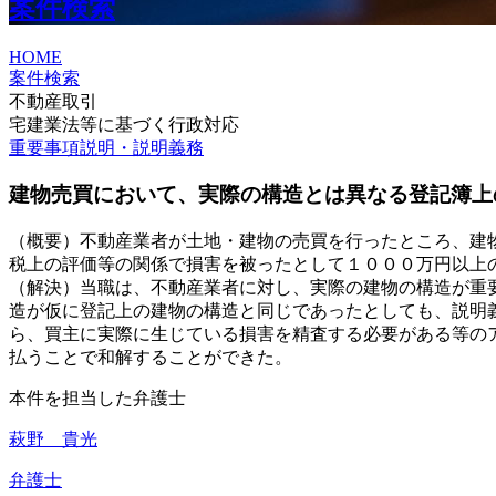
案件検索
HOME
案件検索
不動産取引
宅建業法等に基づく行政対応
重要事項説明・説明義務
建物売買において、実際の構造とは異なる登記簿上
（概要）不動産業者が土地・建物の売買を行ったところ、建
税上の評価等の関係で損害を被ったとして１０００万円以上
（解決）当職は、不動産業者に対し、実際の建物の構造が重
造が仮に登記上の建物の構造と同じであったとしても、説明
ら、買主に実際に生じている損害を精査する必要がある等の
払うことで和解することができた。
本件を担当した弁護士
萩野 貴光
弁護士