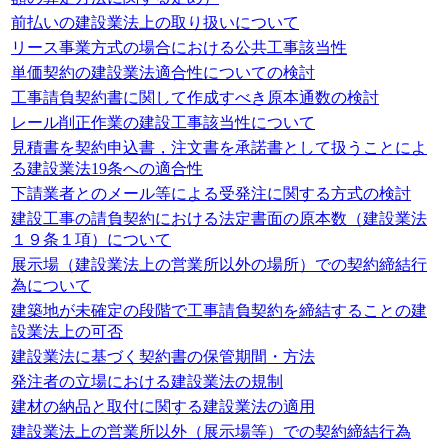
前払いの建設業法上の取り扱いについて
リース事業方式の場合における公共工事該当性
単価契約の建設業法適合性についての検討
工事請負契約書に関して作成すべき原本通数の検討
レール削正作業の建設工事該当性について
見積書を契約申込書，注文書を承諾書として扱うことによ
る建設業法19条への適合性
下請業者とのメール等による受発注に関する方式の検討
建設工事の請負契約における法定書面の原本数（建設業法
１９条１項）について
展示場（建設業法上の営業所以外の場所）での契約締結行
為について
建築地が未確定の段階で工事請負契約を締結することの建
設業法上の可否
建設業法に基づく契約書の保管期間・方法
発注者の立場における建設業法の規制
建材の納品と取付に関する建設業法の適用
建設業法上の営業所以外（展示場等）での契約締結行為