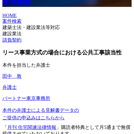
案件検索
HOME
案件検索
建築士法・建設業法等対応
建設業法
請負契約
リース事業方式の場合における公共工事該当性
本件を担当した弁護士
田中 敦
弁護士
パートナー
東京事務所
本件の弁護士による見解書データの
ご提供の申込みはこちらから
「
月刊 住宅関連法律情報
」購読者特典として月5通まで無償
提供させていただいております。