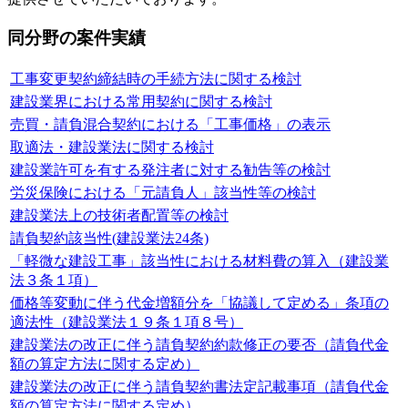
同分野の案件実績
工事変更契約締結時の手続方法に関する検討
建設業界における常用契約に関する検討
売買・請負混合契約における「工事価格」の表示
取適法・建設業法に関する検討
建設業許可を有する発注者に対する勧告等の検討
労災保険における「元請負人」該当性等の検討
建設業法上の技術者配置等の検討
請負契約該当性(建設業法24条)
「軽微な建設工事」該当性における材料費の算入（建設業
法３条１項）
価格等変動に伴う代金増額分を「協議して定める」条項の
適法性（建設業法１９条１項８号）
建設業法の改正に伴う請負契約約款修正の要否（請負代金
額の算定方法に関する定め）
建設業法の改正に伴う請負契約書法定記載事項（請負代金
額の算定方法に関する定め）