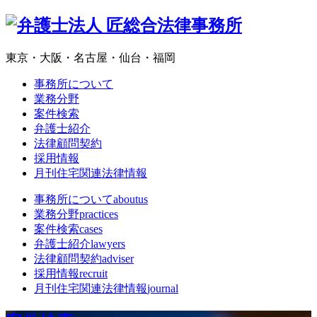
東京・大阪・名古屋・仙台・福岡
事務所について
業務分野
案件検索
弁護士紹介
法律顧問契約
採用情報
月刊住宅関連法律情報
事務所について
aboutus
業務分野
practices
案件検索
cases
弁護士紹介
lawyers
法律顧問契約
adviser
採用情報
recruit
月刊住宅関連法律情報
journal