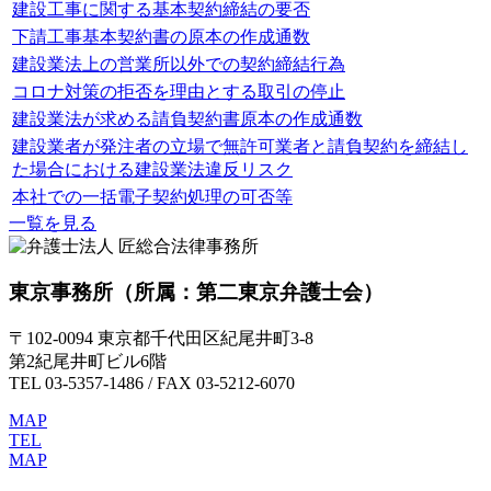
建設工事に関する基本契約締結の要否
下請工事基本契約書の原本の作成通数
建設業法上の営業所以外での契約締結行為
コロナ対策の拒否を理由とする取引の停止
建設業法が求める請負契約書原本の作成通数
建設業者が発注者の立場で無許可業者と請負契約を締結し
た場合における建設業法違反リスク
本社での一括電子契約処理の可否等
一覧を見る
東京事務所
（所属：第二東京弁護士会）
〒102-0094 東京都千代田区紀尾井町3-8
第2紀尾井町ビル6階
TEL 03-5357-1486 / FAX 03-5212-6070
MAP
TEL
MAP