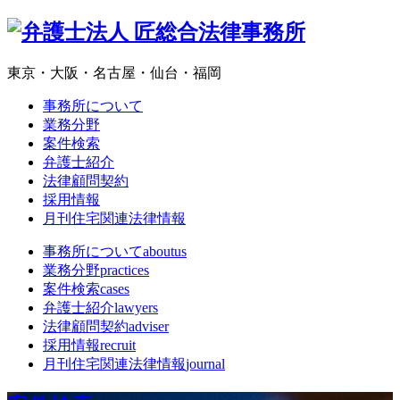
東京・大阪・名古屋・仙台・福岡
事務所について
業務分野
案件検索
弁護士紹介
法律顧問契約
採用情報
月刊住宅関連法律情報
事務所について
aboutus
業務分野
practices
案件検索
cases
弁護士紹介
lawyers
法律顧問契約
adviser
採用情報
recruit
月刊住宅関連法律情報
journal