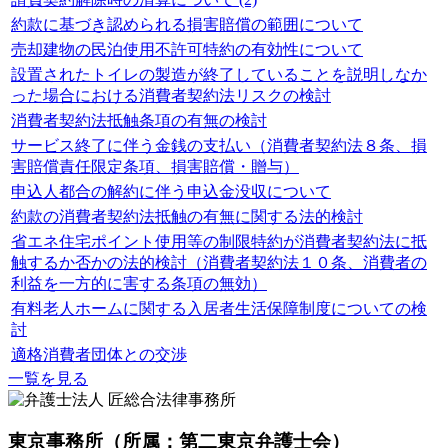
約款に基づき認められる損害賠償の範囲について
売却建物の民泊使用不許可特約の有効性について
設置されたトイレの製造が終了していることを説明しなか
った場合における消費者契約法リスクの検討
消費者契約法抵触条項の有無の検討
サービス終了に伴う金銭の支払い（消費者契約法８条、損
害賠償責任限定条項、損害賠償・贈与）
申込人都合の解約に伴う申込金没収について
約款の消費者契約法抵触の有無に関する法的検討
省エネ住宅ポイント使用等の制限特約が消費者契約法に抵
触するか否かの法的検討（消費者契約法１０条、消費者の
利益を一方的に害する条項の無効）
有料老人ホームに関する入居者生活保障制度についての検
討
適格消費者団体との交渉
一覧を見る
東京事務所
（所属：第二東京弁護士会）