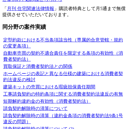
「
月刊 住宅関連法律情報
」購読者特典として月5通まで無償
提供させていただいております。
同分野の案件実績
定型約款における不当条項該当性（専属的合意管轄・規約
の変更条項）
自動車売買の契約不適合責任を限定する条項の有効性（消
費者契約法）
買取保証と消費者契約法との関係
ホームページの表記と異なる仕様の建築における消費者契
約法違反の検討
建築キットの売買における瑕疵担保責任期間
工事請負契約の特約条項に関する消費者契約法違反の有無
短期解約違約金の有効性（消費者契約法）
請負契約解除時の清算について
請負契約解除時の清算（違約金条項の消費者契約法9条1号
違反の問題）
請負契約解除時の清算について (2)