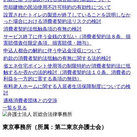
売却建物の民泊使用不許可特約の有効性について
設置されたトイレの製造が終了していることを説明しなか
った場合における消費者契約法リスクの検討
消費者契約法抵触条項の有無の検討
サービス終了に伴う金銭の支払い（消費者契約法８条、損
害賠償責任限定条項、損害賠償・贈与）
申込人都合の解約に伴う申込金没収について
約款の消費者契約法抵触の有無に関する法的検討
省エネ住宅ポイント使用等の制限特約が消費者契約法に抵
触するか否かの法的検討（消費者契約法１０条、消費者の
利益を一方的に害する条項の無効）
有料老人ホームに関する入居者生活保障制度についての検
討
適格消費者団体との交渉
一覧を見る
東京事務所
（所属：第二東京弁護士会）