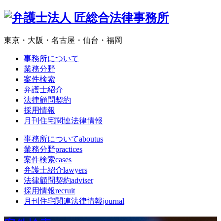
東京・大阪・名古屋・仙台・福岡
事務所について
業務分野
案件検索
弁護士紹介
法律顧問契約
採用情報
月刊住宅関連法律情報
事務所について
aboutus
業務分野
practices
案件検索
cases
弁護士紹介
lawyers
法律顧問契約
adviser
採用情報
recruit
月刊住宅関連法律情報
journal