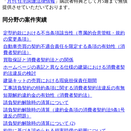
「
月刊 住宅関連法律情報
」購読者特典として月5通まで無償
提供させていただいております。
同分野の案件実績
定型約款における不当条項該当性（専属的合意管轄・規約
の変更条項）
自動車売買の契約不適合責任を限定する条項の有効性（消
費者契約法）
買取保証と消費者契約法との関係
ホームページの表記と異なる仕様の建築における消費者契
約法違反の検討
建築キットの売買における瑕疵担保責任期間
工事請負契約の特約条項に関する消費者契約法違反の有無
短期解約違約金の有効性（消費者契約法）
請負契約解除時の清算について
請負契約解除時の清算（違約金条項の消費者契約法9条1号
違反の問題）
請負契約解除時の清算について (2)
約款に基づき認められる損害賠償の範囲について