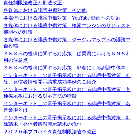
責任制限法改正と刑法改正
各媒体における誹謗中傷対策 その他
各媒体における誹謗中傷対策 YouTube 動画への対策
各媒体における誹謗中傷対策 検索エンジンのサジェスト
機能への対策
各媒体における誹謗中傷対策 グーグルマップへの誹謗中
傷投稿
ＳＮＳへの投稿に関する対応策 従業員におけるＳＮＳ利
用の注意点
ＳＮＳへの投稿に関する対応策 顧客による誹謗中傷等
インターネット上の電子掲示板における誹謗中傷対策 削
除、発信者情報開示請求成功事例のご紹介
インターネット上の電子掲示板における誹謗中傷対策 各
種掲示板における対応方法の特徴
インターネット上の電子掲示板における誹謗中傷対策 名
誉棄損とは
インターネット上の電子掲示板における誹謗中傷対策 削
除請求・発信者情報開示請求の流れ
２０２０年プロバイダ責任制限法省令改正