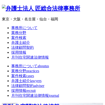
東京・大阪・名古屋・仙台・福岡
事務所について
業務分野
案件検索
弁護士紹介
法律顧問契約
採用情報
月刊住宅関連法律情報
事務所について
aboutus
業務分野
practices
案件検索
cases
弁護士紹介
lawyers
法律顧問契約
adviser
採用情報
recruit
月刊住宅関連法律情報
journal