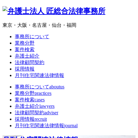
東京・大阪・名古屋・仙台・福岡
事務所について
業務分野
案件検索
弁護士紹介
法律顧問契約
採用情報
月刊住宅関連法律情報
事務所について
aboutus
業務分野
practices
案件検索
cases
弁護士紹介
lawyers
法律顧問契約
adviser
採用情報
recruit
月刊住宅関連法律情報
journal