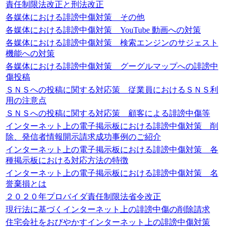
責任制限法改正と刑法改正
各媒体における誹謗中傷対策 その他
各媒体における誹謗中傷対策 YouTube 動画への対策
各媒体における誹謗中傷対策 検索エンジンのサジェスト
機能への対策
各媒体における誹謗中傷対策 グーグルマップへの誹謗中
傷投稿
ＳＮＳへの投稿に関する対応策 従業員におけるＳＮＳ利
用の注意点
ＳＮＳへの投稿に関する対応策 顧客による誹謗中傷等
インターネット上の電子掲示板における誹謗中傷対策 削
除、発信者情報開示請求成功事例のご紹介
インターネット上の電子掲示板における誹謗中傷対策 各
種掲示板における対応方法の特徴
インターネット上の電子掲示板における誹謗中傷対策 名
誉棄損とは
２０２０年プロバイダ責任制限法省令改正
現行法に基づくインターネット上の誹謗中傷の削除請求
住宅会社をおびやかすインターネット上の誹謗中傷対策