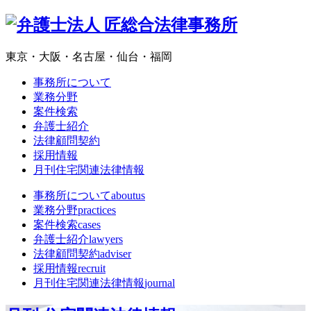
東京・大阪・名古屋・仙台・福岡
事務所について
業務分野
案件検索
弁護士紹介
法律顧問契約
採用情報
月刊住宅関連法律情報
事務所について
aboutus
業務分野
practices
案件検索
cases
弁護士紹介
lawyers
法律顧問契約
adviser
採用情報
recruit
月刊住宅関連法律情報
journal