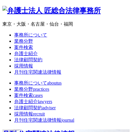
東京・大阪・名古屋・仙台・福岡
事務所について
業務分野
案件検索
弁護士紹介
法律顧問契約
採用情報
月刊住宅関連法律情報
事務所について
aboutus
業務分野
practices
案件検索
cases
弁護士紹介
lawyers
法律顧問契約
adviser
採用情報
recruit
月刊住宅関連法律情報
journal