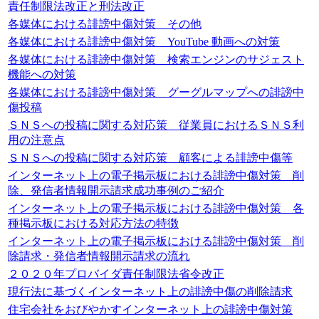
責任制限法改正と刑法改正
各媒体における誹謗中傷対策 その他
各媒体における誹謗中傷対策 YouTube 動画への対策
各媒体における誹謗中傷対策 検索エンジンのサジェスト
機能への対策
各媒体における誹謗中傷対策 グーグルマップへの誹謗中
傷投稿
ＳＮＳへの投稿に関する対応策 従業員におけるＳＮＳ利
用の注意点
ＳＮＳへの投稿に関する対応策 顧客による誹謗中傷等
インターネット上の電子掲示板における誹謗中傷対策 削
除、発信者情報開示請求成功事例のご紹介
インターネット上の電子掲示板における誹謗中傷対策 各
種掲示板における対応方法の特徴
インターネット上の電子掲示板における誹謗中傷対策 削
除請求・発信者情報開示請求の流れ
２０２０年プロバイダ責任制限法省令改正
現行法に基づくインターネット上の誹謗中傷の削除請求
住宅会社をおびやかすインターネット上の誹謗中傷対策