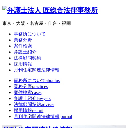
東京・大阪・名古屋・仙台・福岡
事務所について
業務分野
案件検索
弁護士紹介
法律顧問契約
採用情報
月刊住宅関連法律情報
事務所について
aboutus
業務分野
practices
案件検索
cases
弁護士紹介
lawyers
法律顧問契約
adviser
採用情報
recruit
月刊住宅関連法律情報
journal