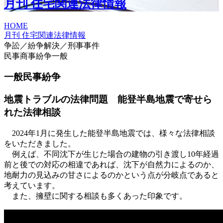
月刊 住宅関連法律情報
HOME
月刊 住宅関連法律情報
争訟／紛争解決／刑事事件
民事商事紛争一般
一般民事紛争
地震トラブルの法律問題 能登半島地震で寄せら
れた法律相談
2024年1月に発生した能登半島地震では、様々な法律相談
をいただきました。
例えば、不同沈下が生じた場合の建物の引き渡し10年経過
前と後での対応の相違であれば、沈下が自然力によるのか、
地耐力の見込みの甘さによるのかという点が分岐点であると
考えています。
また、擁壁に関する相談も多くあった印象です。