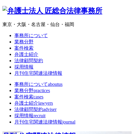
東京・大阪・名古屋・仙台・福岡
事務所について
業務分野
案件検索
弁護士紹介
法律顧問契約
採用情報
月刊住宅関連法律情報
事務所について
aboutus
業務分野
practices
案件検索
cases
弁護士紹介
lawyers
法律顧問契約
adviser
採用情報
recruit
月刊住宅関連法律情報
journal