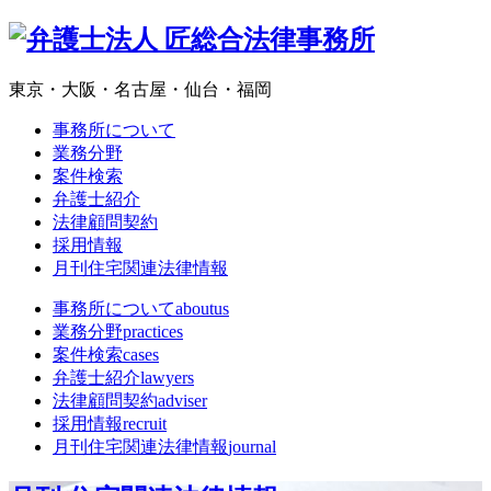
東京・大阪・名古屋・仙台・福岡
事務所について
業務分野
案件検索
弁護士紹介
法律顧問契約
採用情報
月刊住宅関連法律情報
事務所について
aboutus
業務分野
practices
案件検索
cases
弁護士紹介
lawyers
法律顧問契約
adviser
採用情報
recruit
月刊住宅関連法律情報
journal