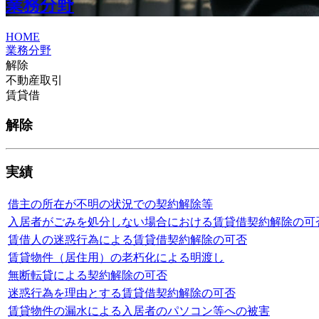
業務分野
HOME
業務分野
解除
不動産取引
賃貸借
解除
実績
借主の所在が不明の状況での契約解除等
入居者がごみを処分しない場合における賃貸借契約解除の可
賃借人の迷惑行為による賃貸借契約解除の可否
賃貸物件（居住用）の老朽化による明渡し
無断転貸による契約解除の可否
迷惑行為を理由とする賃貸借契約解除の可否
賃貸物件の漏水による入居者のパソコン等への被害