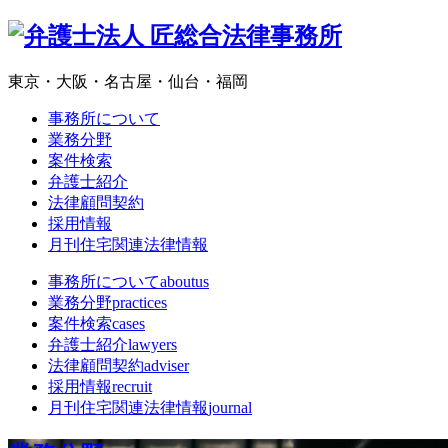
東京・大阪・名古屋・仙台・福岡
事務所について
業務分野
案件検索
弁護士紹介
法律顧問契約
採用情報
月刊住宅関連法律情報
事務所について
aboutus
業務分野
practices
案件検索
cases
弁護士紹介
lawyers
法律顧問契約
adviser
採用情報
recruit
月刊住宅関連法律情報
journal