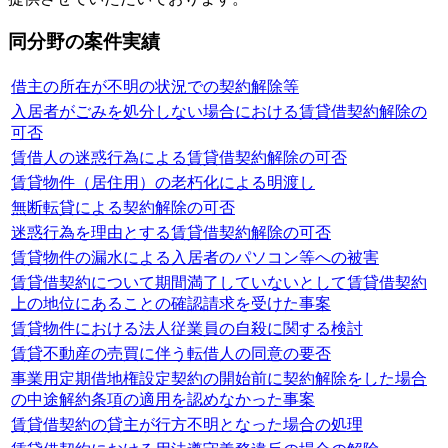
同分野の案件実績
借主の所在が不明の状況での契約解除等
入居者がごみを処分しない場合における賃貸借契約解除の
可否
賃借人の迷惑行為による賃貸借契約解除の可否
賃貸物件（居住用）の老朽化による明渡し
無断転貸による契約解除の可否
迷惑行為を理由とする賃貸借契約解除の可否
賃貸物件の漏水による入居者のパソコン等への被害
賃貸借契約について期間満了していないとして賃貸借契約
上の地位にあることの確認請求を受けた事案
賃貸物件における法人従業員の自殺に関する検討
賃貸不動産の売買に伴う転借人の同意の要否
事業用定期借地権設定契約の開始前に契約解除をした場合
の中途解約条項の適用を認めなかった事案
賃貸借契約の貸主が行方不明となった場合の処理