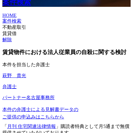
案件検索
HOME
案件検索
不動産取引
賃貸借
解除
賃貸物件における法人従業員の自殺に関する検討
本件を担当した弁護士
萩野 貴光
弁護士
パートナー
名古屋事務所
本件の弁護士による見解書データの
ご提供の申込みはこちらから
「
月刊 住宅関連法律情報
」購読者特典として月5通まで無償
提供させていただいております。