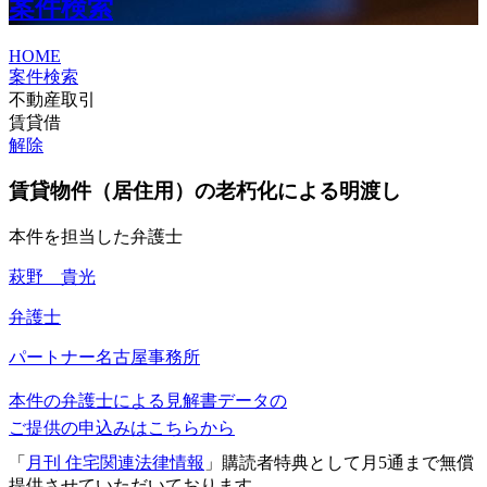
案件検索
HOME
案件検索
不動産取引
賃貸借
解除
賃貸物件（居住用）の老朽化による明渡し
本件を担当した弁護士
萩野 貴光
弁護士
パートナー
名古屋事務所
本件の弁護士による見解書データの
ご提供の申込みはこちらから
「
月刊 住宅関連法律情報
」購読者特典として月5通まで無償
提供させていただいております。