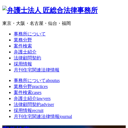
東京・大阪・名古屋・仙台・福岡
事務所について
業務分野
案件検索
弁護士紹介
法律顧問契約
採用情報
月刊住宅関連法律情報
事務所について
aboutus
業務分野
practices
案件検索
cases
弁護士紹介
lawyers
法律顧問契約
adviser
採用情報
recruit
月刊住宅関連法律情報
journal