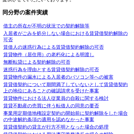
同分野の案件実績
借主の所在が不明の状況での契約解除等
入居者がごみを処分しない場合における賃貸借契約解除の
可否
賃借人の迷惑行為による賃貸借契約解除の可否
賃貸物件（居住用）の老朽化による明渡し
無断転貸による契約解除の可否
迷惑行為を理由とする賃貸借契約解除の可否
賃貸物件の漏水による入居者のパソコン等への被害
賃貸借契約について期間満了していないとして賃貸借契約
上の地位にあることの確認請求を受けた事案
賃貸物件における法人従業員の自殺に関する検討
賃貸不動産の売買に伴う転借人の同意の要否
事業用定期借地権設定契約の開始前に契約解除をした場合
の中途解約条項の適用を認めなかった事案
賃貸借契約の貸主が行方不明となった場合の処理