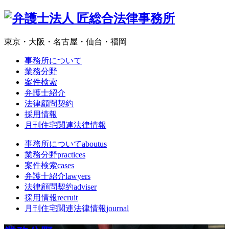
東京・大阪・名古屋・仙台・福岡
事務所について
業務分野
案件検索
弁護士紹介
法律顧問契約
採用情報
月刊住宅関連法律情報
事務所について
aboutus
業務分野
practices
案件検索
cases
弁護士紹介
lawyers
法律顧問契約
adviser
採用情報
recruit
月刊住宅関連法律情報
journal