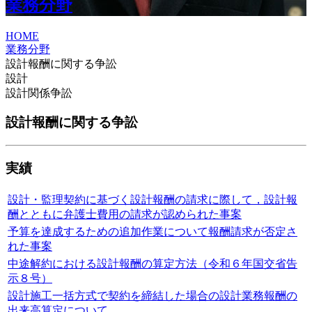
業務分野
HOME
業務分野
設計報酬に関する争訟
設計
設計関係争訟
設計報酬に関する争訟
実績
設計・監理契約に基づく設計報酬の請求に際して，設計報
酬とともに弁護士費用の請求が認められた事案
予算を達成するための追加作業について報酬請求が否定さ
れた事案
中途解約における設計報酬の算定方法（令和６年国交省告
示８号）
設計施工一括方式で契約を締結した場合の設計業務報酬の
出来高算定について