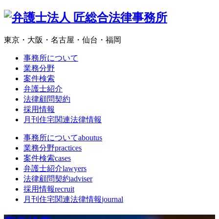
東京・大阪・名古屋・仙台・福岡
事務所について
業務分野
案件検索
弁護士紹介
法律顧問契約
採用情報
月刊住宅関連法律情報
事務所について
aboutus
業務分野
practices
案件検索
cases
弁護士紹介
lawyers
法律顧問契約
adviser
採用情報
recruit
月刊住宅関連法律情報
journal