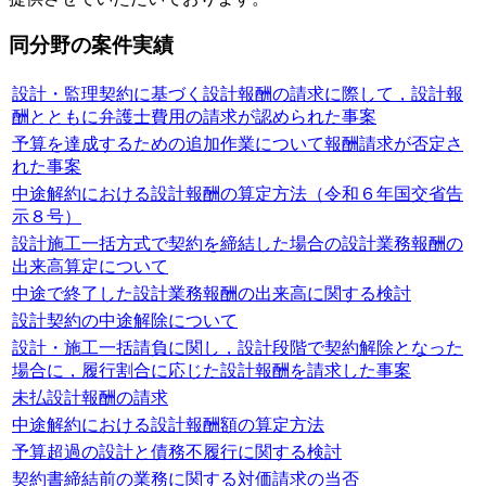
同分野の案件実績
設計・監理契約に基づく設計報酬の請求に際して，設計報
酬とともに弁護士費用の請求が認められた事案
予算を達成するための追加作業について報酬請求が否定さ
れた事案
中途解約における設計報酬の算定方法（令和６年国交省告
示８号）
設計施工一括方式で契約を締結した場合の設計業務報酬の
出来高算定について
中途で終了した設計業務報酬の出来高に関する検討
設計契約の中途解除について
設計・施工一括請負に関し，設計段階で契約解除となった
場合に，履行割合に応じた設計報酬を請求した事案
未払設計報酬の請求
中途解約における設計報酬額の算定方法
予算超過の設計と債務不履行に関する検討
契約書締結前の業務に関する対価請求の当否