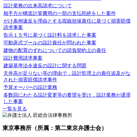
設計業務の出来高請求について
相手方が構造計算費用の一部の支払拒絶をした案件
がけ条例違反を理由とする瑕疵担保責任に基づく損害賠償
請求事案
告示１５号に基づく設計料を請求した事案
可動床式プールの設計責任が問われた事案
建物の配置のずれについての請負契約上の責任
設計費用請求事案
建築基準法令違反の設計に関する問題
天井高が足りない等の理由で，設計監理上の責任追及がな
された損害賠償請求事件
予算オーバーの設計業務
多数回にわたる設計変更等の要望を受け，設計業務が遅滞
した事案
一覧を見る
東京事務所
（所属：第二東京弁護士会）