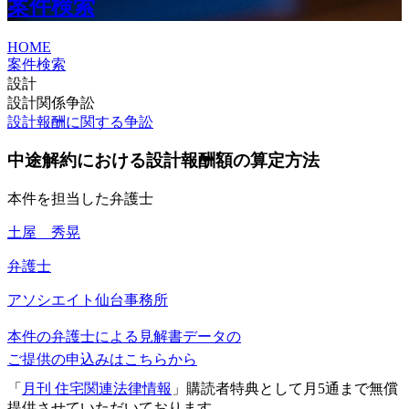
案件検索
HOME
案件検索
設計
設計関係争訟
設計報酬に関する争訟
中途解約における設計報酬額の算定方法
本件を担当した弁護士
土屋 秀晃
弁護士
アソシエイト
仙台事務所
本件の弁護士による見解書データの
ご提供の申込みはこちらから
「
月刊 住宅関連法律情報
」購読者特典として月5通まで無償
提供させていただいております。