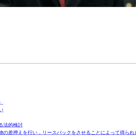
）
い
る法的検討
物の差押えを行い，リースバックをさせることによって得られ