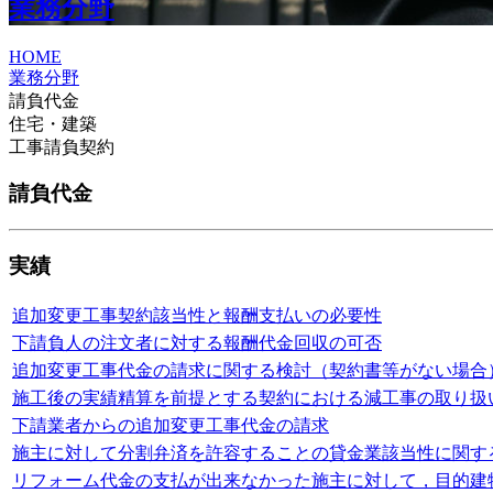
業務分野
HOME
業務分野
請負代金
住宅・建築
工事請負契約
請負代金
実績
追加変更工事契約該当性と報酬支払いの必要性
下請負人の注文者に対する報酬代金回収の可否
追加変更工事代金の請求に関する検討（契約書等がない場合
施工後の実績精算を前提とする契約における減工事の取り扱
下請業者からの追加変更工事代金の請求
施主に対して分割弁済を許容することの貸金業該当性に関す
リフォーム代金の支払が出来なかった施主に対して，目的建