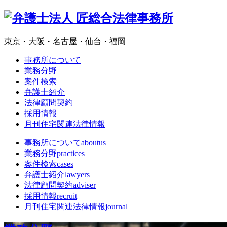
東京・大阪・名古屋・仙台・福岡
事務所について
業務分野
案件検索
弁護士紹介
法律顧問契約
採用情報
月刊住宅関連法律情報
事務所について
aboutus
業務分野
practices
案件検索
cases
弁護士紹介
lawyers
法律顧問契約
adviser
採用情報
recruit
月刊住宅関連法律情報
journal