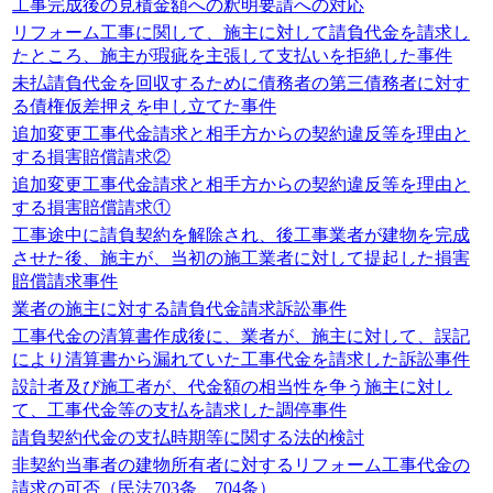
工事完成後の見積金額への釈明要請への対応
リフォーム工事に関して、施主に対して請負代金を請求し
たところ、施主が瑕疵を主張して支払いを拒絶した事件
未払請負代金を回収するために債務者の第三債務者に対す
る債権仮差押えを申し立てた事件
追加変更工事代金請求と相手方からの契約違反等を理由と
する損害賠償請求②
追加変更工事代金請求と相手方からの契約違反等を理由と
する損害賠償請求①
工事途中に請負契約を解除され、後工事業者が建物を完成
させた後、施主が、当初の施工業者に対して提起した損害
賠償請求事件
業者の施主に対する請負代金請求訴訟事件
工事代金の清算書作成後に、業者が、施主に対して、誤記
により清算書から漏れていた工事代金を請求した訴訟事件
設計者及び施工者が、代金額の相当性を争う施主に対し
て、工事代金等の支払を請求した調停事件
請負契約代金の支払時期等に関する法的検討
非契約当事者の建物所有者に対するリフォーム工事代金の
請求の可否（民法703条、704条）