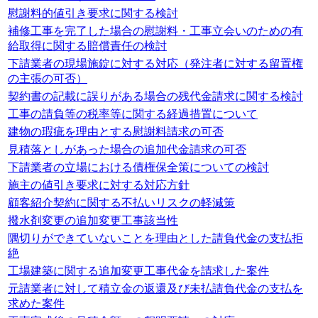
慰謝料的値引き要求に関する検討
補修工事を完了した場合の慰謝料・工事立会いのための有
給取得に関する賠償責任の検討
下請業者の現場施錠に対する対応（発注者に対する留置権
の主張の可否）
契約書の記載に誤りがある場合の残代金請求に関する検討
工事の請負等の税率等に関する経過措置について
建物の瑕疵を理由とする慰謝料請求の可否
見積落としがあった場合の追加代金請求の可否
下請業者の立場における債権保全策についての検討
施主の値引き要求に対する対応方針
顧客紹介契約に関する不払いリスクの軽減策
撥水剤変更の追加変更工事該当性
隅切りができていないことを理由とした請負代金の支払拒
絶
工場建築に関する追加変更工事代金を請求した案件
元請業者に対して積立金の返還及び未払請負代金の支払を
求めた案件