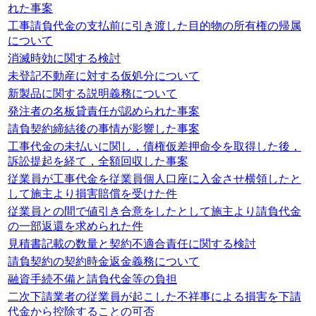
れた事案
工事請負代金の支払前に引き渡した目的物の所有権の帰属
について
消滅時効に関する検討
未登記不動産に対する仮処分について
新製品に関する説明義務について
発注者の名板貸責任が認められた事案
請負契約締結後の事情が影響した事案
工事代金の未払いに関し，債権仮差押命令を取得した後，
訴訟提起を経て，全額回収した事案
従業員が工事代金を従業員個人口座に入金させ横領したと
して施主より損害賠償を受けた件
従業員との間で値引き合意をしたとして施主より請負代金
の一部返還を求められた件
見積書記載の数量と契約不適合責任に関する検討
請負契約の契約時金返金義務について
融資手続不備と請負代金等の負担
二次下請業者の従業員が起こした不祥事による損害を下請
代金から控除することの可否