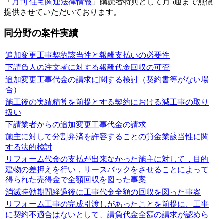
「
月刊 住宅関連法律情報
」購読者特典として月5通まで無償
提供させていただいております。
同分野の案件実績
追加変更工事契約該当性と報酬支払いの必要性
下請負人の注文者に対する報酬代金回収の可否
追加変更工事代金の請求に関する検討（契約書等がない場
合）
施工後の実績精算を前提とする契約における減工事の取り
扱い
下請業者からの追加変更工事代金の請求
施主に対して分割弁済を許容することの貸金業該当性に関
する法的検討
リフォーム代金の支払が出来なかった施主に対して，目的
建物の差押えを行い，リースバックをさせることによって
得られた売得金で全額回収を図った事案
消滅時効期間経過後に工事代金全額の回収を図った事案
リフォーム工事の完成引渡しがあったことを前提に、工事
に契約不適合はないとして、請負代金全額の請求が認めら