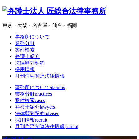
東京・大阪・名古屋・仙台・福岡
事務所について
業務分野
案件検索
弁護士紹介
法律顧問契約
採用情報
月刊住宅関連法律情報
事務所について
aboutus
業務分野
practices
案件検索
cases
弁護士紹介
lawyers
法律顧問契約
adviser
採用情報
recruit
月刊住宅関連法律情報
journal