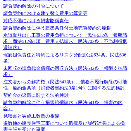
請負契約解除の可否について
請負契約における建て替え費用の算定等
対応不備における損害賠償責任
請負契約解除に伴う建築条件付土地売買契約の帰趨
水道取り出し工事の費用負担について（民法632条 報酬請
求、商法512条1項 費用支払請求、民法703条 不当利得返
還請求）
瑕疵担保責任と特約によるリスク分配(民法634条、民法636
条)
未回収の請負代金債権の回収方法（民法632条 報酬支払請
求）
注文者からの解約権（民法641条）、債務不履行解除の可能
性、違約金条項（消費者契約法9条1号）に関する法的検討
契約金の返還に関する法的検討
請負契約解除に伴う損害賠償請求（民法641条 損害の内
容）
見積書と実施工数量の相違
多数棟の建売住宅工事について瑕疵及び履行遅滞による損
害主張を受けた事案