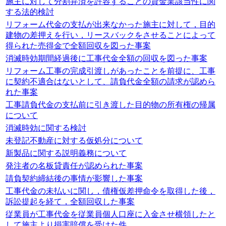
施主に対して分割弁済を許容することの貸金業該当性に関
する法的検討
リフォーム代金の支払が出来なかった施主に対して，目的
建物の差押えを行い，リースバックをさせることによって
得られた売得金で全額回収を図った事案
消滅時効期間経過後に工事代金全額の回収を図った事案
リフォーム工事の完成引渡しがあったことを前提に、工事
に契約不適合はないとして、請負代金全額の請求が認めら
れた事案
工事請負代金の支払前に引き渡した目的物の所有権の帰属
について
消滅時効に関する検討
未登記不動産に対する仮処分について
新製品に関する説明義務について
発注者の名板貸責任が認められた事案
請負契約締結後の事情が影響した事案
工事代金の未払いに関し，債権仮差押命令を取得した後，
訴訟提起を経て，全額回収した事案
従業員が工事代金を従業員個人口座に入金させ横領したと
して施主より損害賠償を受けた件