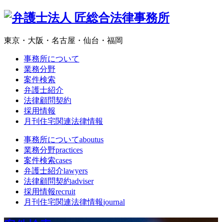
東京・大阪・名古屋・仙台・福岡
事務所について
業務分野
案件検索
弁護士紹介
法律顧問契約
採用情報
月刊住宅関連法律情報
事務所について
aboutus
業務分野
practices
案件検索
cases
弁護士紹介
lawyers
法律顧問契約
adviser
採用情報
recruit
月刊住宅関連法律情報
journal