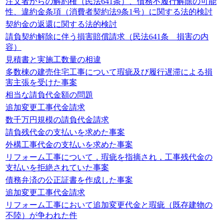
注文者からの解約権（民法641条）、債務不履行解除の可能
性、違約金条項（消費者契約法9条1号）に関する法的検討
契約金の返還に関する法的検討
請負契約解除に伴う損害賠償請求（民法641条 損害の内
容）
見積書と実施工数量の相違
多数棟の建売住宅工事について瑕疵及び履行遅滞による損
害主張を受けた事案
相当な請負代金額の問題
追加変更工事代金請求
数千万円規模の請負代金請求
請負残代金の支払いを求めた事案
外構工事代金の支払いを求めた事案
リフォーム工事について，瑕疵を指摘され，工事残代金の
支払いを拒絶されていた事案
債務弁済の公正証書を作成した事案
追加変更工事代金請求
リフォーム工事において追加変更代金と瑕疵（既存建物の
不陸）が争われた件