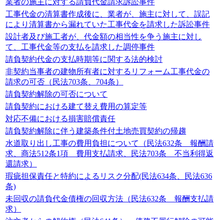
業者の施主に対する請負代金請求訴訟事件
工事代金の清算書作成後に、業者が、施主に対して、誤記
により清算書から漏れていた工事代金を請求した訴訟事件
設計者及び施工者が、代金額の相当性を争う施主に対し
て、工事代金等の支払を請求した調停事件
請負契約代金の支払時期等に関する法的検討
非契約当事者の建物所有者に対するリフォーム工事代金の
請求の可否（民法703条、704条）
請負契約解除の可否について
請負契約における建て替え費用の算定等
対応不備における損害賠償責任
請負契約解除に伴う建築条件付土地売買契約の帰趨
水道取り出し工事の費用負担について（民法632条 報酬請
求、商法512条1項 費用支払請求、民法703条 不当利得返
還請求）
瑕疵担保責任と特約によるリスク分配(民法634条、民法636
条)
未回収の請負代金債権の回収方法（民法632条 報酬支払請
求）