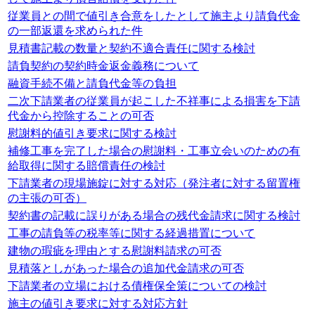
従業員との間で値引き合意をしたとして施主より請負代金
の一部返還を求められた件
見積書記載の数量と契約不適合責任に関する検討
請負契約の契約時金返金義務について
融資手続不備と請負代金等の負担
二次下請業者の従業員が起こした不祥事による損害を下請
代金から控除することの可否
慰謝料的値引き要求に関する検討
補修工事を完了した場合の慰謝料・工事立会いのための有
給取得に関する賠償責任の検討
下請業者の現場施錠に対する対応（発注者に対する留置権
の主張の可否）
契約書の記載に誤りがある場合の残代金請求に関する検討
工事の請負等の税率等に関する経過措置について
建物の瑕疵を理由とする慰謝料請求の可否
見積落としがあった場合の追加代金請求の可否
下請業者の立場における債権保全策についての検討
施主の値引き要求に対する対応方針