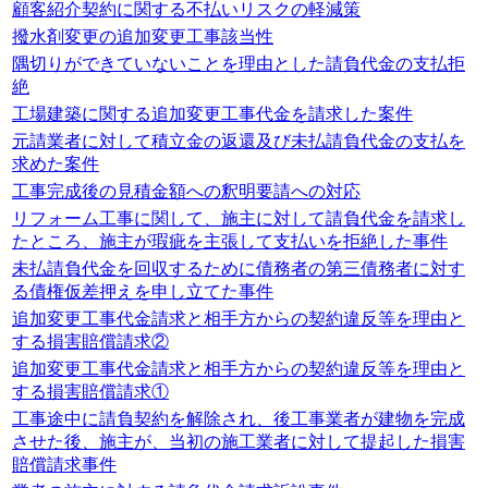
顧客紹介契約に関する不払いリスクの軽減策
撥水剤変更の追加変更工事該当性
隅切りができていないことを理由とした請負代金の支払拒
絶
工場建築に関する追加変更工事代金を請求した案件
元請業者に対して積立金の返還及び未払請負代金の支払を
求めた案件
工事完成後の見積金額への釈明要請への対応
リフォーム工事に関して、施主に対して請負代金を請求し
たところ、施主が瑕疵を主張して支払いを拒絶した事件
未払請負代金を回収するために債務者の第三債務者に対す
る債権仮差押えを申し立てた事件
追加変更工事代金請求と相手方からの契約違反等を理由と
する損害賠償請求②
追加変更工事代金請求と相手方からの契約違反等を理由と
する損害賠償請求①
工事途中に請負契約を解除され、後工事業者が建物を完成
させた後、施主が、当初の施工業者に対して提起した損害
賠償請求事件