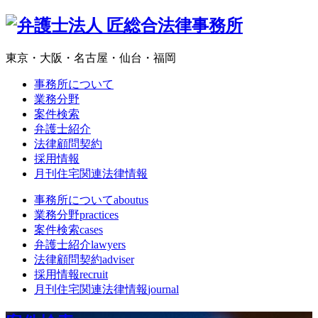
東京・大阪・名古屋・仙台・福岡
事務所について
業務分野
案件検索
弁護士紹介
法律顧問契約
採用情報
月刊住宅関連法律情報
事務所について
aboutus
業務分野
practices
案件検索
cases
弁護士紹介
lawyers
法律顧問契約
adviser
採用情報
recruit
月刊住宅関連法律情報
journal