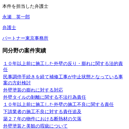
本件を担当した弁護士
永瀬 英一郎
弁護士
パートナー
東京事務所
同分野の案件実績
１０年以上前に施工した外壁の反り・膨れに関する法的責
任
民事調停手続きを経て補修工事が中止状態となっている事
案の方針検討
外壁塗装の膨れに対する対応
外壁タイルの剝離に関する不法行為責任
１０年以上前に施工した外壁の施工不良に関する責任
下請業者の施工不良に対する責任追及
築２７年の物件における断熱材の欠落
外壁塗装と美観の瑕疵について