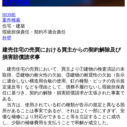
案件検索
HOME
案件検索
住宅・建築
瑕疵担保責任・契約不適合責任
外壁
建売住宅の売買における買主からの契約解除及び
損害賠償請求事
建売住宅の売買において、買主より①建物の検査済証の未
取得、②建物の耐火性の欠如、③建物の耐震性の欠如（告示
に適合しない構造用合板の使用、釘の種類・ピッチの告示規
定違反等）などを理由として、債務不履行ないし瑕疵担保責
任に基づき、契約の解除・損害賠償請求が主張された事案で
ある。
当方は、使用されている釘の種類が告示の規定と異なる箇
所があることは事実であるが、それはごく一部にすぎず、安
価な補修により対応ができること等を立証することに成功
し、少額の補修費用を支払うことで和解が成立した。