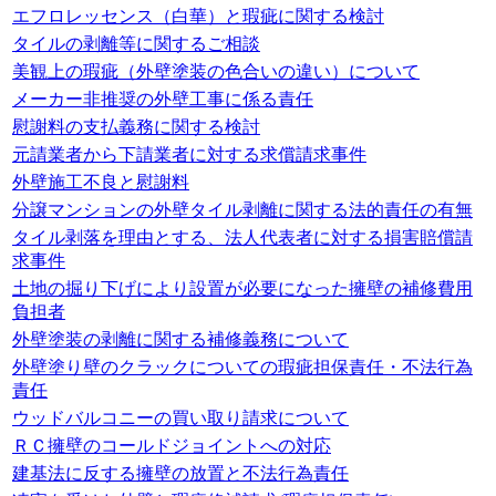
エフロレッセンス（白華）と瑕疵に関する検討
タイルの剥離等に関するご相談
美観上の瑕疵（外壁塗装の色合いの違い）について
メーカー非推奨の外壁工事に係る責任
慰謝料の支払義務に関する検討
元請業者から下請業者に対する求償請求事件
外壁施工不良と慰謝料
分譲マンションの外壁タイル剥離に関する法的責任の有無
タイル剥落を理由とする、法人代表者に対する損害賠償請
求事件
土地の掘り下げにより設置が必要になった擁壁の補修費用
負担者
外壁塗装の剥離に関する補修義務について
外壁塗り壁のクラックについての瑕疵担保責任・不法行為
責任
ウッドバルコニーの買い取り請求について
ＲＣ擁壁のコールドジョイントへの対応
建基法に反する擁壁の放置と不法行為責任