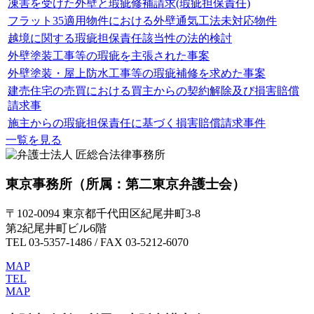
凍害を受けた外壁と瑕疵修補請求(瑕疵担保責任)
フラット35適用物件における外壁通気工法未対応物件
越境に関する瑕疵担保責任該当性の法的検討
外壁塗装工事等の瑕疵を主張された事案
外壁塗装・屋上防水工事等の瑕疵補修を求めた事案
建売住宅の売買における買主からの契約解除及び損害賠償
請求事
施主からの瑕疵担保責任に基づく損害賠償請求事件
一覧を見る
東京事務所
（所属：第二東京弁護士会）
〒102-0094 東京都千代田区紀尾井町3-8
第2紀尾井町ビル6階
TEL 03-5357-1486 / FAX 03-5212-6070
MAP
TEL
MAP