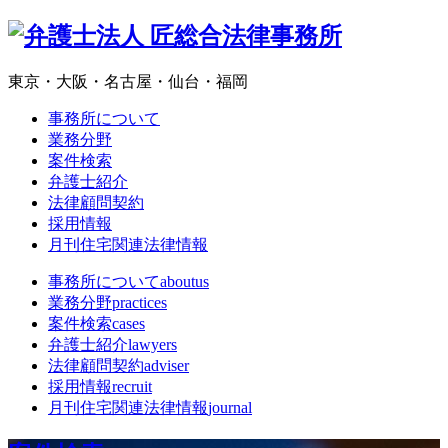
東京・大阪・名古屋・仙台・福岡
事務所について
業務分野
案件検索
弁護士紹介
法律顧問契約
採用情報
月刊住宅関連法律情報
事務所について
aboutus
業務分野
practices
案件検索
cases
弁護士紹介
lawyers
法律顧問契約
adviser
採用情報
recruit
月刊住宅関連法律情報
journal