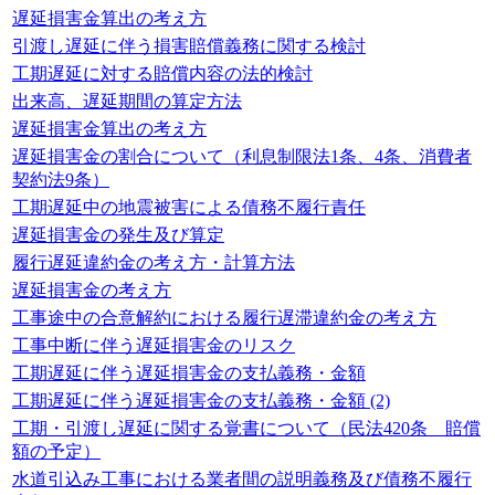
遅延損害金算出の考え方
引渡し遅延に伴う損害賠償義務に関する検討
工期遅延に対する賠償内容の法的検討
出来高、遅延期間の算定方法
遅延損害金算出の考え方
遅延損害金の割合について（利息制限法1条、4条、消費者
契約法9条）
工期遅延中の地震被害による債務不履行責任
遅延損害金の発生及び算定
履行遅延違約金の考え方・計算方法
遅延損害金の考え方
工事途中の合意解約における履行遅滞違約金の考え方
工事中断に伴う遅延損害金のリスク
工期遅延に伴う遅延損害金の支払義務・金額
工期遅延に伴う遅延損害金の支払義務・金額 (2)
工期・引渡し遅延に関する覚書について（民法420条 賠償
額の予定）
水道引込み工事における業者間の説明義務及び債務不履行