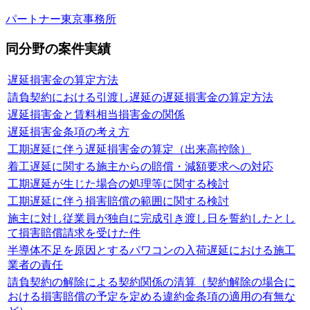
パートナー
東京事務所
同分野の案件実績
遅延損害金の算定方法
請負契約における引渡し遅延の遅延損害金の算定方法
遅延損害金と賃料相当損害金の関係
遅延損害金条項の考え方
工期遅延に伴う遅延損害金の算定（出来高控除）
着工遅延に関する施主からの賠償・減額要求への対応
工期遅延が生じた場合の処理等に関する検討
工期遅延に伴う損害賠償の範囲に関する検討
施主に対し従業員が独自に完成引き渡し日を誓約したとし
て損害賠償請求を受けた件
半導体不足を原因とするパワコンの入荷遅延における施工
業者の責任
請負契約の解除による契約関係の清算（契約解除の場合に
おける損害賠償の予定を定める違約金条項の適用の有無な