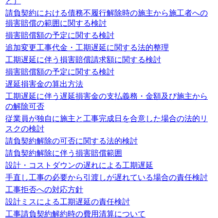
ど）
請負契約における債務不履行解除時の施主から施工者への
損害賠償の範囲に関する検討
損害賠償額の予定に関する検討
追加変更工事代金・工期遅延に関する法的整理
工期遅延に伴う損害賠償請求額に関する検討
損害賠償額の予定に関する検討
遅延損害金の算出方法
工期遅延に伴う遅延損害金の支払義務・金額及び施主から
の解除可否
従業員が独自に施主と工事完成日を合意した場合の法的リ
スクの検討
請負契約解除の可否に関する法的検討
請負契約解除に伴う損害賠償範囲
設計・コストダウンの遅れによる工期遅延
手直し工事の必要から引渡しが遅れている場合の責任検討
工事拒否への対応方針
設計ミスによる工期遅延の責任検討
工事請負契約解約時の費用清算について