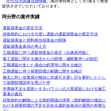
「
月刊 住宅関連法律情報
」購読者特典として月5通まで無償
提供させていただいております。
同分野の案件実績
遅延損害金の算定方法
請負契約における引渡し遅延の遅延損害金の算定方法
遅延損害金と賃料相当損害金の関係
遅延損害金条項の考え方
工期遅延に伴う遅延損害金の算定（出来高控除）
着工遅延に関する施主からの賠償・減額要求への対応
工期遅延が生じた場合の処理等に関する検討
工期遅延に伴う損害賠償の範囲に関する検討
施主に対し従業員が独自に完成引き渡し日を誓約したとし
て損害賠償請求を受けた件
半導体不足を原因とするパワコンの入荷遅延における施工
業者の責任
請負契約の解除による契約関係の清算（契約解除の場合に
おける損害賠償の予定を定める違約金条項の適用の有無な
ど）