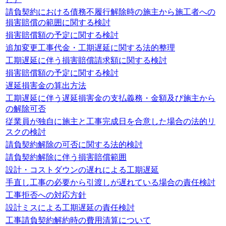
請負契約における債務不履行解除時の施主から施工者への
損害賠償の範囲に関する検討
損害賠償額の予定に関する検討
追加変更工事代金・工期遅延に関する法的整理
工期遅延に伴う損害賠償請求額に関する検討
損害賠償額の予定に関する検討
遅延損害金の算出方法
工期遅延に伴う遅延損害金の支払義務・金額及び施主から
の解除可否
従業員が独自に施主と工事完成日を合意した場合の法的リ
スクの検討
請負契約解除の可否に関する法的検討
請負契約解除に伴う損害賠償範囲
設計・コストダウンの遅れによる工期遅延
手直し工事の必要から引渡しが遅れている場合の責任検討
工事拒否への対応方針
設計ミスによる工期遅延の責任検討
工事請負契約解約時の費用清算について