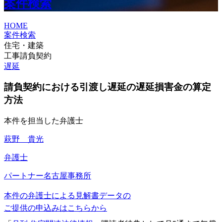
案件検索
HOME
案件検索
住宅・建築
工事請負契約
遅延
請負契約における引渡し遅延の遅延損害金の算定
方法
本件を担当した弁護士
萩野 貴光
弁護士
パートナー
名古屋事務所
本件の弁護士による見解書データの
ご提供の申込みはこちらから