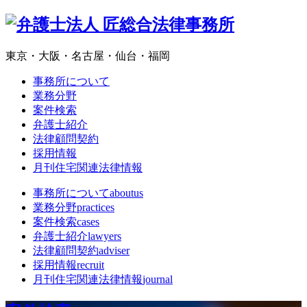
東京・大阪・名古屋・仙台・福岡
事務所について
業務分野
案件検索
弁護士紹介
法律顧問契約
採用情報
月刊住宅関連法律情報
事務所について
aboutus
業務分野
practices
案件検索
cases
弁護士紹介
lawyers
法律顧問契約
adviser
採用情報
recruit
月刊住宅関連法律情報
journal