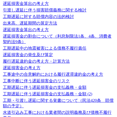
遅延損害金算出の考え方
引渡し遅延に伴う損害賠償義務に関する検討
工期遅延に対する賠償内容の法的検討
出来高、遅延期間の算定方法
遅延損害金算出の考え方
遅延損害金の割合について（利息制限法1条、4条、消費者
契約法9条）
工期遅延中の地震被害による債務不履行責任
遅延損害金の発生及び算定
履行遅延違約金の考え方・計算方法
遅延損害金の考え方
工事途中の合意解約における履行遅滞違約金の考え方
工事中断に伴う遅延損害金のリスク
工期遅延に伴う遅延損害金の支払義務・金額
工期遅延に伴う遅延損害金の支払義務・金額 (2)
工期・引渡し遅延に関する覚書について（民法420条 賠償
額の予定）
水道引込み工事における業者間の説明義務及び債務不履行