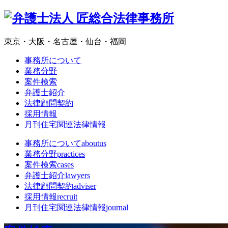
東京・大阪・名古屋・仙台・福岡
事務所について
業務分野
案件検索
弁護士紹介
法律顧問契約
採用情報
月刊住宅関連法律情報
事務所について
aboutus
業務分野
practices
案件検索
cases
弁護士紹介
lawyers
法律顧問契約
adviser
採用情報
recruit
月刊住宅関連法律情報
journal