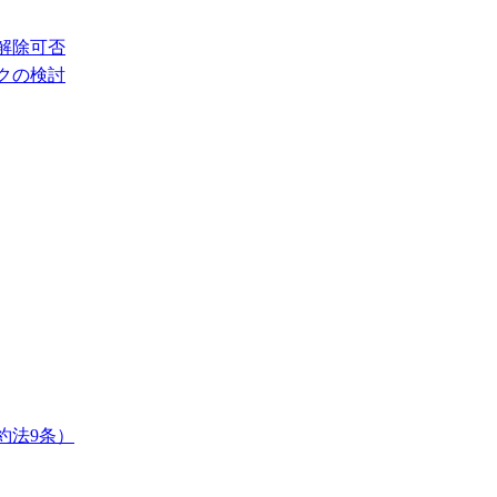
解除可否
クの検討
約法9条）