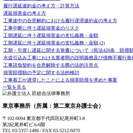
履行遅延違約金の考え方・計算方法
遅延損害金の考え方
工事途中の合意解約における履行遅滞違約金の考え方
工事中断に伴う遅延損害金のリスク
工期遅延に伴う遅延損害金の支払義務・金額
工期遅延に伴う遅延損害金の支払義務・金額 (2)
工期・引渡し遅延に関する覚書について（民法420条 賠償
水道引込み工事における業者間の説明義務及び債務不履行責
工事請負契約を合意解除する際の法的注意点
損害賠償額の予定に関する法的検討
工事着工が遅滞したことによる損害賠償を求めた事案
一覧を見る
東京事務所
（所属：第二東京弁護士会）
〒102-0094 東京都千代田区紀尾井町3-8
第2紀尾井町ビル6階
TEL 03-5357-1486 / FAX 03-5212-6070