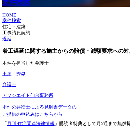
案件検索
HOME
案件検索
住宅・建築
工事請負契約
遅延
着工遅延に関する施主からの賠償・減額要求への対
本件を担当した弁護士
土屋 秀晃
弁護士
アソシエイト
仙台事務所
本件の弁護士による見解書データの
ご提供の申込みはこちらから
「
月刊 住宅関連法律情報
」購読者特典として月5通まで無償