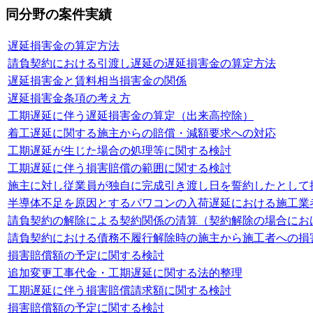
同分野の案件実績
遅延損害金の算定方法
請負契約における引渡し遅延の遅延損害金の算定方法
遅延損害金と賃料相当損害金の関係
遅延損害金条項の考え方
工期遅延に伴う遅延損害金の算定（出来高控除）
着工遅延に関する施主からの賠償・減額要求への対応
工期遅延が生じた場合の処理等に関する検討
工期遅延に伴う損害賠償の範囲に関する検討
施主に対し従業員が独自に完成引き渡し日を誓約したとして
半導体不足を原因とするパワコンの入荷遅延における施工業
請負契約の解除による契約関係の清算（契約解除の場合にお
請負契約における債務不履行解除時の施主から施工者への損
損害賠償額の予定に関する検討
追加変更工事代金・工期遅延に関する法的整理
工期遅延に伴う損害賠償請求額に関する検討
損害賠償額の予定に関する検討