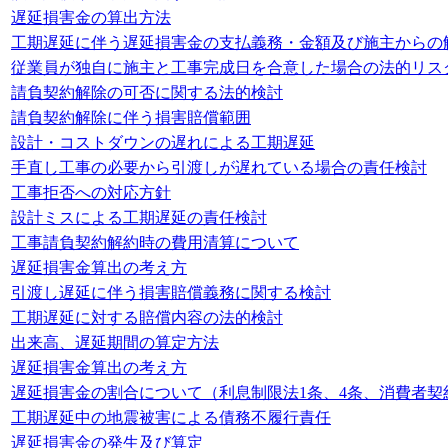
遅延損害金の算出方法
工期遅延に伴う遅延損害金の支払義務・金額及び施主からの
従業員が独自に施主と工事完成日を合意した場合の法的リス
請負契約解除の可否に関する法的検討
請負契約解除に伴う損害賠償範囲
設計・コストダウンの遅れによる工期遅延
手直し工事の必要から引渡しが遅れている場合の責任検討
工事拒否への対応方針
設計ミスによる工期遅延の責任検討
工事請負契約解約時の費用清算について
遅延損害金算出の考え方
引渡し遅延に伴う損害賠償義務に関する検討
工期遅延に対する賠償内容の法的検討
出来高、遅延期間の算定方法
遅延損害金算出の考え方
遅延損害金の割合について（利息制限法1条、4条、消費者契
工期遅延中の地震被害による債務不履行責任
遅延損害金の発生及び算定