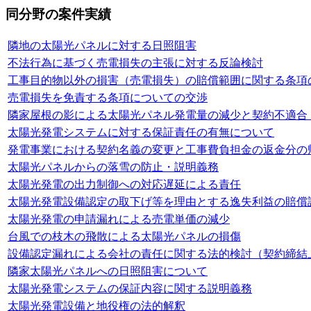
同分野の案件実績
隣地の太陽光パネルに対する日照阻害
不法行為に基づく売電損失の主張に対する反論検討
工事目的物以外の損害（売電損失）の賠償範囲に関する条項
売電損失を免責する条項についての交渉
隣家屋根の影による太陽光パネル発電量の減少と契約不適合
太陽光発電システムに対する保証責任の有無について
発電事業における契約名義の変更と工事費負担金の返金分の
太陽光パネルからの落雪の防止・説明義務
太陽光発電の出力制御への対応遅延による責任
太陽光発電設備認定の取下げ等を理由とする逸失利益の賠償
太陽光発電の申請漏れによる売電単価の減少
台風での枝木の飛散による太陽光パネルの損傷
設備認定漏れによる会社の責任に関する法的検討（契約締結上
隣家太陽光パネルへの日照阻害について
太陽光発電システムの保証内容に関する説明義務
太陽光発電設備と地役権の法的解釈