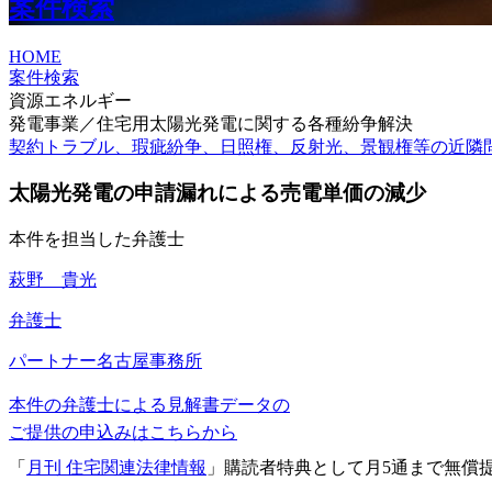
案件検索
HOME
案件検索
資源エネルギー
発電事業／住宅用太陽光発電に関する各種紛争解決
契約トラブル、瑕疵紛争、日照権、反射光、景観権等の近隣
太陽光発電の申請漏れによる売電単価の減少
本件を担当した弁護士
萩野 貴光
弁護士
パートナー
名古屋事務所
本件の弁護士による見解書データの
ご提供の申込みはこちらから
「
月刊 住宅関連法律情報
」購読者特典として月5通まで無償