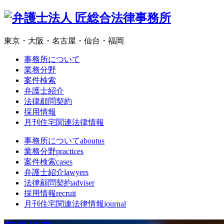
東京・大阪・名古屋・仙台・福岡
事務所について
業務分野
案件検索
弁護士紹介
法律顧問契約
採用情報
月刊住宅関連法律情報
事務所について
aboutus
業務分野
practices
案件検索
cases
弁護士紹介
lawyers
法律顧問契約
adviser
採用情報
recruit
月刊住宅関連法律情報
journal