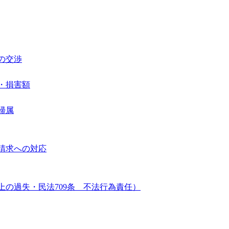
の交渉
・損害額
帰属
請求への対応
の過失・民法709条 不法行為責任）