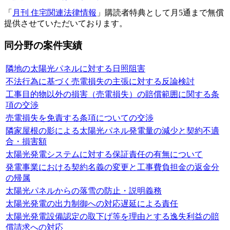
「
月刊 住宅関連法律情報
」購読者特典として月5通まで無償
提供させていただいております。
同分野の案件実績
隣地の太陽光パネルに対する日照阻害
不法行為に基づく売電損失の主張に対する反論検討
工事目的物以外の損害（売電損失）の賠償範囲に関する条
項の交渉
売電損失を免責する条項についての交渉
隣家屋根の影による太陽光パネル発電量の減少と契約不適
合・損害額
太陽光発電システムに対する保証責任の有無について
発電事業における契約名義の変更と工事費負担金の返金分
の帰属
太陽光パネルからの落雪の防止・説明義務
太陽光発電の出力制御への対応遅延による責任
太陽光発電設備認定の取下げ等を理由とする逸失利益の賠
償請求への対応