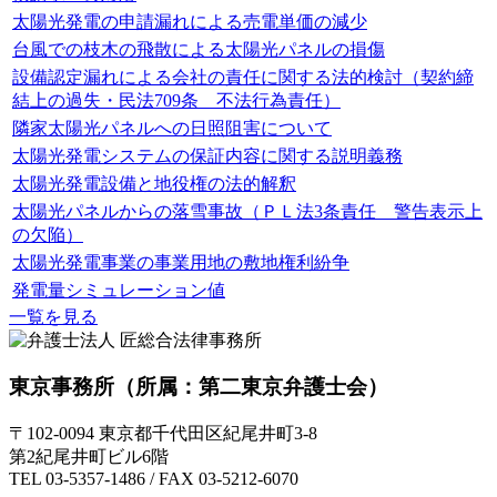
太陽光発電の申請漏れによる売電単価の減少
台風での枝木の飛散による太陽光パネルの損傷
設備認定漏れによる会社の責任に関する法的検討（契約締
結上の過失・民法709条 不法行為責任）
隣家太陽光パネルへの日照阻害について
太陽光発電システムの保証内容に関する説明義務
太陽光発電設備と地役権の法的解釈
太陽光パネルからの落雪事故（ＰＬ法3条責任 警告表示上
の欠陥）
太陽光発電事業の事業用地の敷地権利紛争
発電量シミュレーション値
一覧を見る
東京事務所
（所属：第二東京弁護士会）
〒102-0094 東京都千代田区紀尾井町3-8
第2紀尾井町ビル6階
TEL 03-5357-1486 / FAX 03-5212-6070