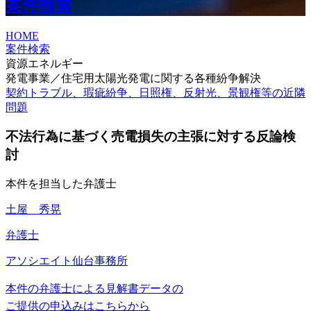
案件検索
HOME
案件検索
資源エネルギー
発電事業／住宅用太陽光発電に関する各種紛争解決
契約トラブル、瑕疵紛争、日照権、反射光、景観権等の近隣
問題
不法行為に基づく売電損失の主張に対する反論検
討
本件を担当した弁護士
土屋 秀晃
弁護士
アソシエイト
仙台事務所
本件の弁護士による見解書データの
ご提供の申込みはこちらから