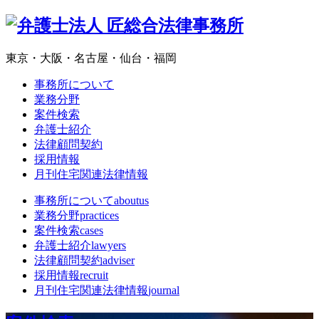
東京・大阪・名古屋・仙台・福岡
事務所について
業務分野
案件検索
弁護士紹介
法律顧問契約
採用情報
月刊住宅関連法律情報
事務所について
aboutus
業務分野
practices
案件検索
cases
弁護士紹介
lawyers
法律顧問契約
adviser
採用情報
recruit
月刊住宅関連法律情報
journal