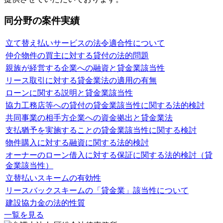
同分野の案件実績
立て替え払いサービスの法令適合性について
仲介物件の買主に対する貸付の法的問題
親族が経営する企業への融資と貸金業該当性
リース取引に対する貸金業法の適用の有無
ローンに関する説明と貸金業該当性
協力工務店等への貸付の貸金業該当性に関する法的検討
共同事業の相手方企業への資金拠出と貸金業法
支払猶予を実施することの貸金業該当性に関する検討
物件購入に対する融資に関する法的検討
オーナーのローン借入に対する保証に関する法的検討（貸
金業該当性）
立替払いスキームの有効性
リースバックスキームの「貸金業」該当性について
建設協力金の法的性質
一覧を見る