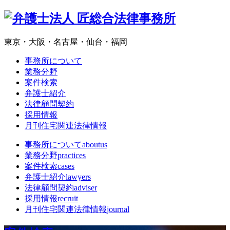
東京・大阪・名古屋・仙台・福岡
事務所について
業務分野
案件検索
弁護士紹介
法律顧問契約
採用情報
月刊住宅関連法律情報
事務所について
aboutus
業務分野
practices
案件検索
cases
弁護士紹介
lawyers
法律顧問契約
adviser
採用情報
recruit
月刊住宅関連法律情報
journal