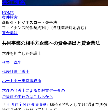
案件検索
HOME
案件検索
商取引・ビジネスロー・競争法
ファイナンス関係契約対応（各種業法対応含む）
貸金業法
共同事業の相手方企業への資金拠出と貸金業法
本件を担当した弁護士
秋野 卓生
代表社員弁護士
パートナー
東京事務所
本件の弁護士による見解書データの
ご提供の申込みはこちらから
「
月刊 住宅関連法律情報
」購読者特典として月5通まで無償
提供させていただいております。