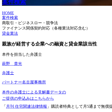
案件検索
HOME
案件検索
商取引・ビジネスロー・競争法
ファイナンス関係契約対応（各種業法対応含む）
貸金業法
親族が経営する企業への融資と貸金業該当性
本件を担当した弁護士
萩野 貴光
弁護士
パートナー
名古屋事務所
本件の弁護士による見解書データの
ご提供の申込みはこちらから
「
月刊 住宅関連法律情報
」購読者特典として月5通まで無償