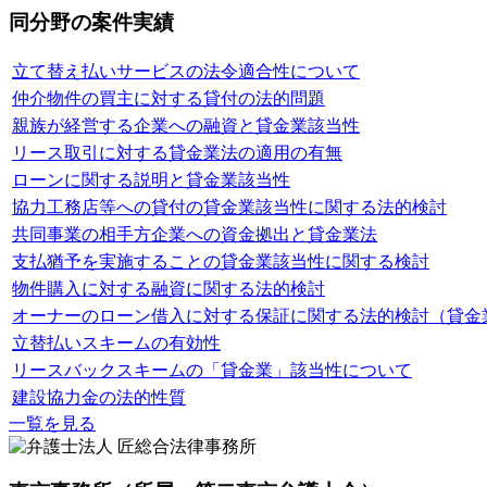
同分野の案件実績
立て替え払いサービスの法令適合性について
仲介物件の買主に対する貸付の法的問題
親族が経営する企業への融資と貸金業該当性
リース取引に対する貸金業法の適用の有無
ローンに関する説明と貸金業該当性
協力工務店等への貸付の貸金業該当性に関する法的検討
共同事業の相手方企業への資金拠出と貸金業法
支払猶予を実施することの貸金業該当性に関する検討
物件購入に対する融資に関する法的検討
オーナーのローン借入に対する保証に関する法的検討（貸金
立替払いスキームの有効性
リースバックスキームの「貸金業」該当性について
建設協力金の法的性質
一覧を見る