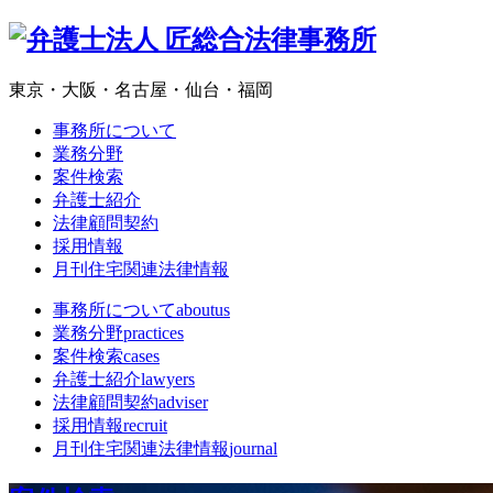
東京・大阪・名古屋・仙台・福岡
事務所について
業務分野
案件検索
弁護士紹介
法律顧問契約
採用情報
月刊住宅関連法律情報
事務所について
aboutus
業務分野
practices
案件検索
cases
弁護士紹介
lawyers
法律顧問契約
adviser
採用情報
recruit
月刊住宅関連法律情報
journal