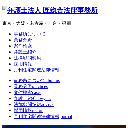
東京・大阪・名古屋・仙台・福岡
事務所について
業務分野
案件検索
弁護士紹介
法律顧問契約
採用情報
月刊住宅関連法律情報
事務所について
aboutus
業務分野
practices
案件検索
cases
弁護士紹介
lawyers
法律顧問契約
adviser
採用情報
recruit
月刊住宅関連法律情報
journal