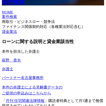
案件検索
HOME
案件検索
商取引・ビジネスロー・競争法
ファイナンス関係契約対応（各種業法対応含む）
貸金業法
ローンに関する説明と貸金業該当性
本件を担当した弁護士
萩野 貴光
弁護士
パートナー
名古屋事務所
本件の弁護士による見解書データの
ご提供の申込みはこちらから
「
月刊 住宅関連法律情報
」購読者特典として月5通まで無償
提供させていただいております。