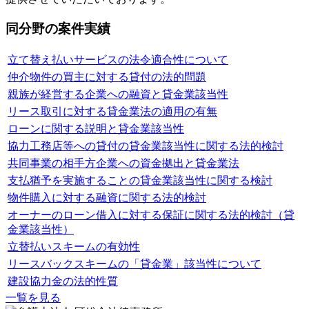
同分野の案件実績
立て替え払いサービスの法令適合性について
仲介物件の買主に対する貸付の法的問題
親族が経営する企業への融資と貸金業該当性
リース取引に対する貸金業法の適用の有無
ローンに関する説明と貸金業該当性
協力工務店等への貸付の貸金業該当性に関する法的検討
共同事業の相手方企業への資金拠出と貸金業法
支払猶予を実施することの貸金業該当性に関する検討
物件購入に対する融資に関する法的検討
オーナーのローン借入に対する保証に関する法的検討（貸
金業該当性）
立替払いスキームの有効性
リースバックスキームの「貸金業」該当性について
建設協力金の法的性質
一覧を見る