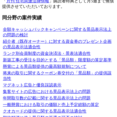
「
月刊 住宅関連法律情報
」購読者特典として月5通まで無償
提供させていただいております。
同分野の案件実績
全額キャッシュバックキャンペーンに関する景品表示法上
の問題の検討
紹介者（既存オーナー）に対する資金券のプレゼント企画
の景品表示法適合性
ランク別会員制度の資金決済法・景表法適合性
新築工事の受注を目的とする「景品類」限度額の算定基準
懸賞による景品類提供の最高額規制について
将来の取引に関するクーポン券交付の「景品類」の提供該
当性
マグネット広告と優良誤認表示
集客サイトの広告における景品表示法上の問題
年間取引数の記載に関する景品表示法上の問題
一般懸賞における取引の価額と売上予定総額の算定
クオカードの提供に関する景品表示法適合性