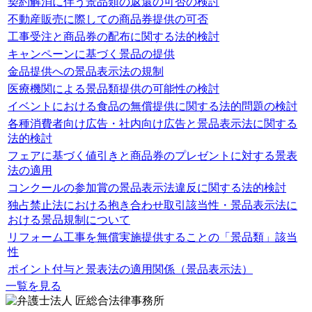
契約解消に伴う景品類の返還の可否の検討
不動産販売に際しての商品券提供の可否
工事受注と商品券の配布に関する法的検討
キャンペーンに基づく景品の提供
金品提供への景品表示法の規制
医療機関による景品類提供の可能性の検討
イベントにおける食品の無償提供に関する法的問題の検討
各種消費者向け広告・社内向け広告と景品表示法に関する
法的検討
フェアに基づく値引きと商品券のプレゼントに対する景表
法の適用
コンクールの参加賞の景品表示法違反に関する法的検討
独占禁止法における抱き合わせ取引該当性・景品表示法に
おける景品規制について
リフォーム工事を無償実施提供することの「景品類」該当
性
ポイント付与と景表法の適用関係（景品表示法）
一覧を見る