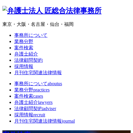
東京・大阪・名古屋・仙台・福岡
事務所について
業務分野
案件検索
弁護士紹介
法律顧問契約
採用情報
月刊住宅関連法律情報
事務所について
aboutus
業務分野
practices
案件検索
cases
弁護士紹介
lawyers
法律顧問契約
adviser
採用情報
recruit
月刊住宅関連法律情報
journal