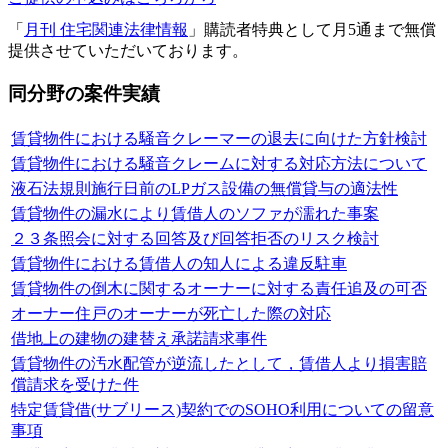
「
月刊 住宅関連法律情報
」購読者特典として月5通まで無償
提供させていただいております。
同分野の案件実績
賃貸物件における騒音クレーマーの退去に向けた方針検討
賃貸物件における騒音クレームに対する対応方法について
液石法規則施行日前のLPガス設備の無償貸与の適法性
賃貸物件の漏水により賃借人のソファが濡れた事案
２３条照会に対する回答及び回答拒否のリスク検討
賃貸物件における賃借人の知人による違反駐車
賃貸物件の倒木に関するオーナーに対する責任追及の可否
オーナー住戸のオーナーが死亡した際の対応
借地上の建物の建替え承諾請求事件
賃貸物件の汚水配管が逆流したとして，賃借人より損害賠
償請求を受けた件
特定賃貸借(サブリース)契約でのSOHO利用についての留意
事項