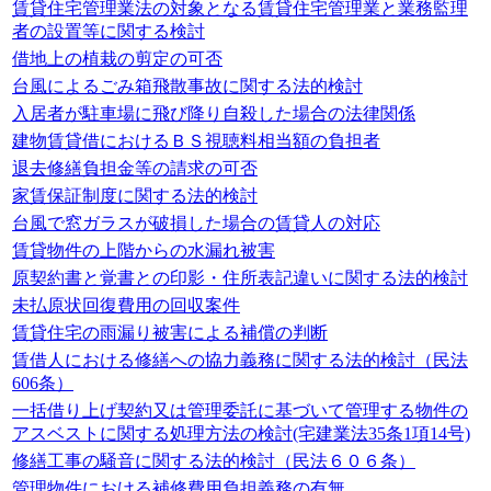
賃貸住宅管理業法の対象となる賃貸住宅管理業と業務監理
者の設置等に関する検討
借地上の植栽の剪定の可否
台風によるごみ箱飛散事故に関する法的検討
入居者が駐車場に飛び降り自殺した場合の法律関係
建物賃貸借におけるＢＳ視聴料相当額の負担者
退去修繕負担金等の請求の可否
家賃保証制度に関する法的検討
台風で窓ガラスが破損した場合の賃貸人の対応
賃貸物件の上階からの水漏れ被害
原契約書と覚書との印影・住所表記違いに関する法的検討
未払原状回復費用の回収案件
賃貸住宅の雨漏り被害による補償の判断
賃借人における修繕への協力義務に関する法的検討（民法
606条）
一括借り上げ契約又は管理委託に基づいて管理する物件の
アスベストに関する処理方法の検討(宅建業法35条1項14号)
修繕工事の騒音に関する法的検討（民法６０６条）
管理物件における補修費用負担義務の有無