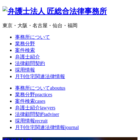
東京・大阪・名古屋・仙台・福岡
事務所について
業務分野
案件検索
弁護士紹介
法律顧問契約
採用情報
月刊住宅関連法律情報
事務所について
aboutus
業務分野
practices
案件検索
cases
弁護士紹介
lawyers
法律顧問契約
adviser
採用情報
recruit
月刊住宅関連法律情報
journal