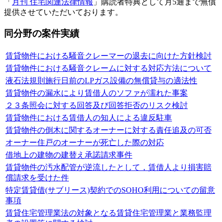
「
月刊 住宅関連法律情報
」購読者特典として月5通まで無償
提供させていただいております。
同分野の案件実績
賃貸物件における騒音クレーマーの退去に向けた方針検討
賃貸物件における騒音クレームに対する対応方法について
液石法規則施行日前のLPガス設備の無償貸与の適法性
賃貸物件の漏水により賃借人のソファが濡れた事案
２３条照会に対する回答及び回答拒否のリスク検討
賃貸物件における賃借人の知人による違反駐車
賃貸物件の倒木に関するオーナーに対する責任追及の可否
オーナー住戸のオーナーが死亡した際の対応
借地上の建物の建替え承諾請求事件
賃貸物件の汚水配管が逆流したとして，賃借人より損害賠
償請求を受けた件
特定賃貸借(サブリース)契約でのSOHO利用についての留意
事項
賃貸住宅管理業法の対象となる賃貸住宅管理業と業務監理