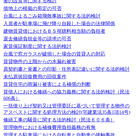
者の設置等に関する検討
借地上の植栽の剪定の可否
台風によるごみ箱飛散事故に関する法的検討
入居者が駐車場に飛び降り自殺した場合の法律関係
建物賃貸借におけるＢＳ視聴料相当額の負担者
退去修繕負担金等の請求の可否
家賃保証制度に関する法的検討
台風で窓ガラスが破損した場合の賃貸人の対応
賃貸物件の上階からの水漏れ被害
原契約書と覚書との印影・住所表記違いに関する法的検討
未払原状回復費用の回収案件
賃貸住宅の雨漏り被害による補償の判断
賃借人における修繕への協力義務に関する法的検討（民法
606条）
一括借り上げ契約又は管理委託に基づいて管理する物件の
アスベストに関する処理方法の検討(宅建業法35条1項14号)
修繕工事の騒音に関する法的検討（民法６０６条）
管理物件における補修費用負担義務の有無
管理する駐車場における自転車と自動車の接触事故