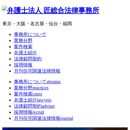
東京・大阪・名古屋・仙台・福岡
事務所について
業務分野
案件検索
弁護士紹介
法律顧問契約
採用情報
月刊住宅関連法律情報
事務所について
aboutus
業務分野
practices
案件検索
cases
弁護士紹介
lawyers
法律顧問契約
adviser
採用情報
recruit
月刊住宅関連法律情報
journal