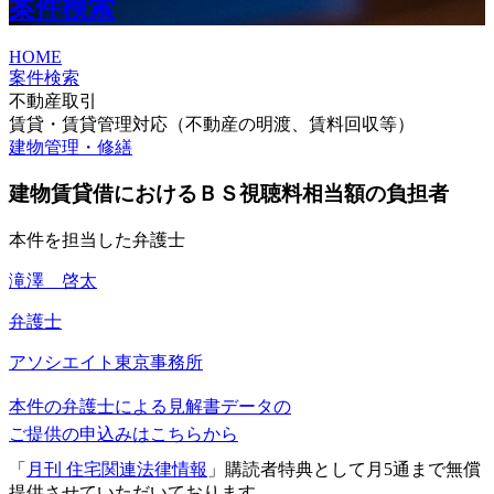
案件検索
HOME
案件検索
不動産取引
賃貸・賃貸管理対応（不動産の明渡、賃料回収等）
建物管理・修繕
建物賃貸借におけるＢＳ視聴料相当額の負担者
本件を担当した弁護士
滝澤 啓太
弁護士
アソシエイト
東京事務所
本件の弁護士による見解書データの
ご提供の申込みはこちらから
「
月刊 住宅関連法律情報
」購読者特典として月5通まで無償
提供させていただいております。