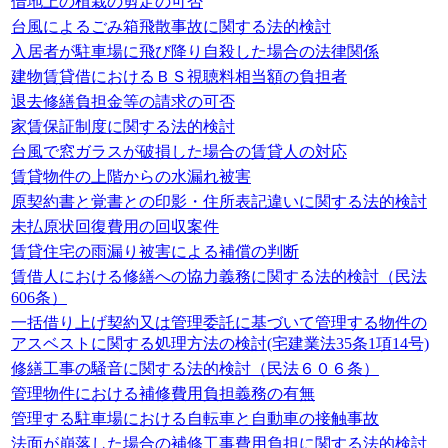
借地上の植栽の剪定の可否
台風によるごみ箱飛散事故に関する法的検討
入居者が駐車場に飛び降り自殺した場合の法律関係
建物賃貸借におけるＢＳ視聴料相当額の負担者
退去修繕負担金等の請求の可否
家賃保証制度に関する法的検討
台風で窓ガラスが破損した場合の賃貸人の対応
賃貸物件の上階からの水漏れ被害
原契約書と覚書との印影・住所表記違いに関する法的検討
未払原状回復費用の回収案件
賃貸住宅の雨漏り被害による補償の判断
賃借人における修繕への協力義務に関する法的検討（民法
606条）
一括借り上げ契約又は管理委託に基づいて管理する物件の
アスベストに関する処理方法の検討(宅建業法35条1項14号)
修繕工事の騒音に関する法的検討（民法６０６条）
管理物件における補修費用負担義務の有無
管理する駐車場における自転車と自動車の接触事故
法面が崩落した場合の補修工事費用負担に関する法的検討