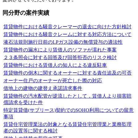
同分野の案件実績
賃貸物件における騒音クレーマーの退去に向けた方針検討
賃貸物件における騒音クレームに対する対応方法について
液石法規則施行日前のLPガス設備の無償貸与の適法性
賃貸物件の漏水により賃借人のソファが濡れた事案
２３条照会に対する回答及び回答拒否のリスク検討
賃貸物件における賃借人の知人による違反駐車
賃貸物件の倒木に関するオーナーに対する責任追及の可否
オーナー住戸のオーナーが死亡した際の対応
借地上の建物の建替え承諾請求事件
賃貸物件の汚水配管が逆流したとして，賃借人より損害賠
償請求を受けた件
特定賃貸借(サブリース)契約でのSOHO利用についての留意
事項
賃貸住宅管理業法の対象となる賃貸住宅管理業と業務監理
者の設置等に関する検討