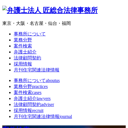
東京・大阪・名古屋・仙台・福岡
事務所について
業務分野
案件検索
弁護士紹介
法律顧問契約
採用情報
月刊住宅関連法律情報
事務所について
aboutus
業務分野
practices
案件検索
cases
弁護士紹介
lawyers
法律顧問契約
adviser
採用情報
recruit
月刊住宅関連法律情報
journal