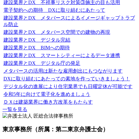
建設業界とDX 不祥事リスク対策③施主の目も活用
電子契約への期待 DXに取り組むにあたって
建設業界とDX メタバースによるイメージギャップトラブ
ル防止
建設業界とDX メタバース空間での建物の再現
建設業界とDX デジタル完結
建設業界とDX BIMへの期待
建設業界とDX スマートシティーによるデータ連携
建設業界とDX デジタル庁の発足
メタバースの活用は新たな雇用創出にもつながります
DXに取り組むにあたっての素地を作っていきましょう！
デジタル化の進展により住宅業界でも日曜定休が可能です
令和5年に向けて電子化を進めましょう
ＤＸは建築業界に働き方改革をもたらす
一覧を見る
東京事務所
（所属：第二東京弁護士会）