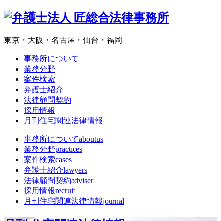
東京・大阪・名古屋・仙台・福岡
事務所について
業務分野
案件検索
弁護士紹介
法律顧問契約
採用情報
月刊住宅関連法律情報
事務所について
aboutus
業務分野
practices
案件検索
cases
弁護士紹介
lawyers
法律顧問契約
adviser
採用情報
recruit
月刊住宅関連法律情報
journal