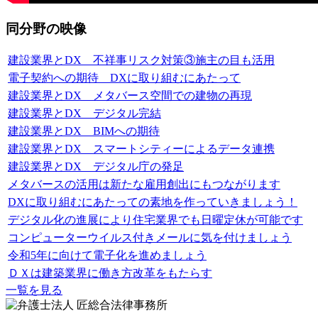
同分野の映像
建設業界とDX 不祥事リスク対策③施主の目も活用
電子契約への期待 DXに取り組むにあたって
建設業界とDX メタバース空間での建物の再現
建設業界とDX デジタル完結
建設業界とDX BIMへの期待
建設業界とDX スマートシティーによるデータ連携
建設業界とDX デジタル庁の発足
メタバースの活用は新たな雇用創出にもつながります
DXに取り組むにあたっての素地を作っていきましょう！
デジタル化の進展により住宅業界でも日曜定休が可能です
コンピューターウイルス付きメールに気を付けましょう
令和5年に向けて電子化を進めましょう
ＤＸは建築業界に働き方改革をもたらす
一覧を見る