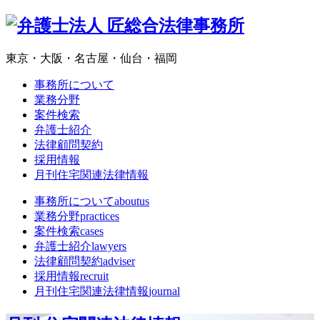
東京・大阪・名古屋・仙台・福岡
事務所について
業務分野
案件検索
弁護士紹介
法律顧問契約
採用情報
月刊住宅関連法律情報
事務所について
aboutus
業務分野
practices
案件検索
cases
弁護士紹介
lawyers
法律顧問契約
adviser
採用情報
recruit
月刊住宅関連法律情報
journal