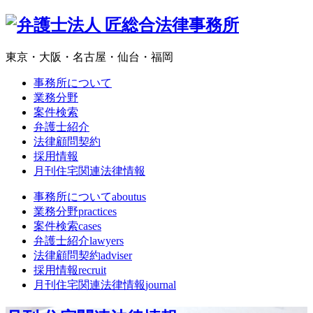
東京・大阪・名古屋・仙台・福岡
事務所について
業務分野
案件検索
弁護士紹介
法律顧問契約
採用情報
月刊住宅関連法律情報
事務所について
aboutus
業務分野
practices
案件検索
cases
弁護士紹介
lawyers
法律顧問契約
adviser
採用情報
recruit
月刊住宅関連法律情報
journal