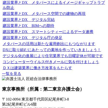
建設業界とDX メタバースによるイメージギャップトラブ
ル防止
建設業界とDX メタバース空間での建物の再現
建設業界とDX デジタル完結
建設業界とDX BIMへの期待
建設業界とDX スマートシティーによるデータ連携
建設業界とDX デジタル庁の発足
メタバースの活用は新たな雇用創出にもつながります
DXに取り組むにあたっての素地を作っていきましょう！
デジタル化の進展により住宅業界でも日曜定休が可能です
コンピューターウイルス付きメールに気を付けましょう
ＤＸは建築業界に働き方改革をもたらす
一覧を見る
東京事務所
（所属：第二東京弁護士会）
〒102-0094 東京都千代田区紀尾井町3-8
第2紀尾井町ビル6階