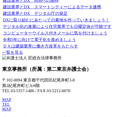
建設業界とDX BIMへの期待
建設業界とDX スマートシティーによるデータ連携
建設業界とDX デジタル庁の発足
DXに取り組むにあたっての素地を作っていきましょう！
デジタル化の進展により住宅業界でも日曜定休が可能です
コンピューターウイルス付きメールに気を付けましょう
令和5年に向けて電子化を進めましょう
ＤＸは建築業界に働き方改革をもたらす
一覧を見る
東京事務所
（所属：第二東京弁護士会）
〒102-0094 東京都千代田区紀尾井町3-8
第2紀尾井町ビル6階
TEL 03-5357-1486 / FAX 03-5212-6070
MAP
TEL
MAP