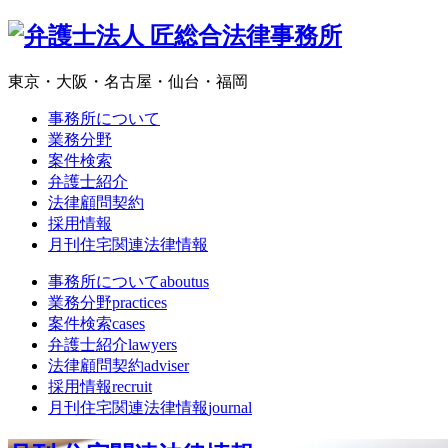
東京・大阪・名古屋・仙台・福岡
事務所について
業務分野
案件検索
弁護士紹介
法律顧問契約
採用情報
月刊住宅関連法律情報
事務所について
aboutus
業務分野
practices
案件検索
cases
弁護士紹介
lawyers
法律顧問契約
adviser
採用情報
recruit
月刊住宅関連法律情報
journal