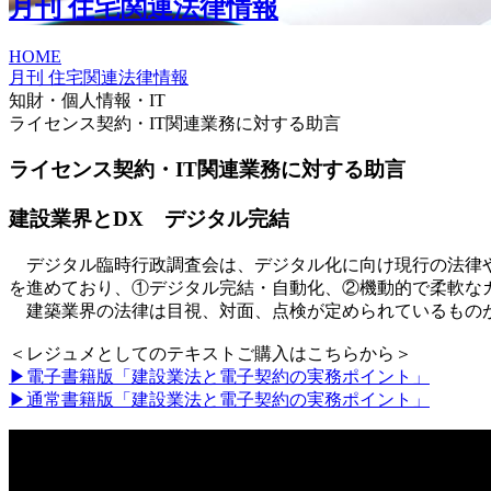
月刊 住宅関連法律情報
HOME
月刊 住宅関連法律情報
知財・個人情報・IT
ライセンス契約・IT関連業務に対する助言
ライセンス契約・IT関連業務に対する助言
建設業界とDX デジタル完結
デジタル臨時行政調査会は、デジタル化に向け現行の法律や
を進めており、①デジタル完結・自動化、②機動的で柔軟な
建築業界の法律は目視、対面、点検が定められているもの
＜レジュメとしてのテキストご購入はこちらから＞
▶電子書籍版「建設業法と電子契約の実務ポイント」
▶通常書籍版「建設業法と電子契約の実務ポイント」