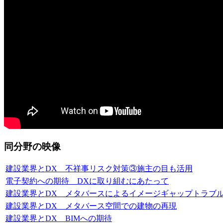
同分野の映像
建設業界とDX 不祥事リスク対策③施主の目も活用
電子契約への期待 DXに取り組むにあたって
建設業界とDX メタバースによるイメージギャップトラブ
建設業界とDX メタバース空間での建物の再現
建設業界とDX BIMへの期待