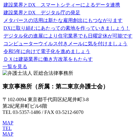
建設業界とDX スマートシティーによるデータ連携
建設業界とDX デジタル庁の発足
メタバースの活用は新たな雇用創出にもつながります
DXに取り組むにあたっての素地を作っていきましょう！
デジタル化の進展により住宅業界でも日曜定休が可能です
コンピューターウイルス付きメールに気を付けましょう
令和5年に向けて電子化を進めましょう
ＤＸは建築業界に働き方改革をもたらす
一覧を見る
東京事務所
（所属：第二東京弁護士会）
〒102-0094 東京都千代田区紀尾井町3-8
第2紀尾井町ビル6階
TEL 03-5357-1486 / FAX 03-5212-6070
MAP
TEL
MAP