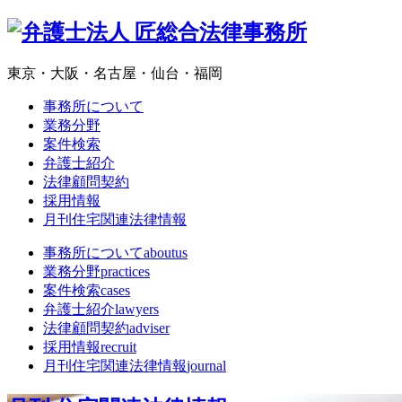
東京・大阪・名古屋・仙台・福岡
事務所について
業務分野
案件検索
弁護士紹介
法律顧問契約
採用情報
月刊住宅関連法律情報
事務所について
aboutus
業務分野
practices
案件検索
cases
弁護士紹介
lawyers
法律顧問契約
adviser
採用情報
recruit
月刊住宅関連法律情報
journal