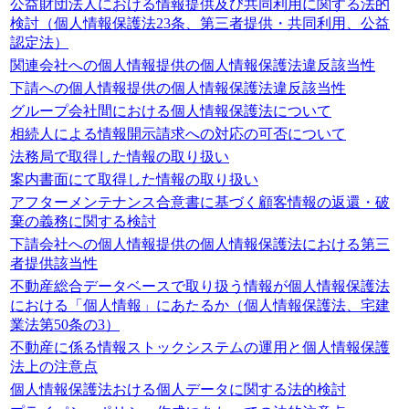
公益財団法人における情報提供及び共同利用に関する法的
検討（個人情報保護法23条、第三者提供・共同利用、公益
認定法）
関連会社への個人情報提供の個人情報保護法違反該当性
下請への個人情報提供の個人情報保護法違反該当性
グループ会社間における個人情報保護法について
相続人による情報開示請求への対応の可否について
法務局で取得した情報の取り扱い
案内書面にて取得した情報の取り扱い
アフターメンテナンス合意書に基づく顧客情報の返還・破
棄の義務に関する検討
下請会社への個人情報提供の個人情報保護法における第三
者提供該当性
不動産総合データベースで取り扱う情報が個人情報保護法
における「個人情報」にあたるか（個人情報保護法、宅建
業法第50条の3）
不動産に係る情報ストックシステムの運用と個人情報保護
法上の注意点
個人情報保護法おける個人データに関する法的検討