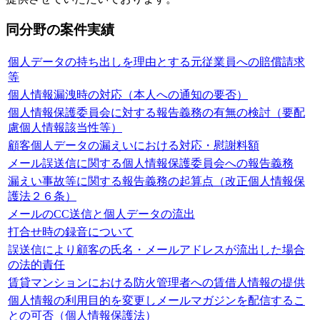
同分野の案件実績
個人データの持ち出しを理由とする元従業員への賠償請求
等
個人情報漏洩時の対応（本人への通知の要否）
個人情報保護委員会に対する報告義務の有無の検討（要配
慮個人情報該当性等）
顧客個人データの漏えいにおける対応・慰謝料額
メール誤送信に関する個人情報保護委員会への報告義務
漏えい事故等に関する報告義務の起算点（改正個人情報保
護法２６条）
メールのCC送信と個人データの流出
打合せ時の録音について
誤送信により顧客の氏名・メールアドレスが流出した場合
の法的責任
賃貸マンションにおける防火管理者への賃借人情報の提供
個人情報の利用目的を変更しメールマガジンを配信するこ
との可否（個人情報保護法）