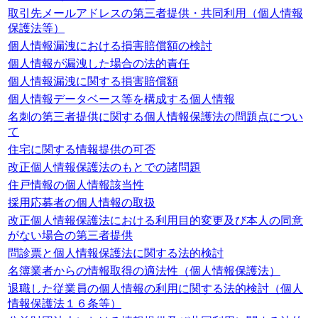
取引先メールアドレスの第三者提供・共同利用（個人情報
保護法等）
個人情報漏洩における損害賠償額の検討
個人情報が漏洩した場合の法的責任
個人情報漏洩に関する損害賠償額
個人情報データベース等を構成する個人情報
名刺の第三者提供に関する個人情報保護法の問題点につい
て
住宅に関する情報提供の可否
改正個人情報保護法のもとでの諸問題
住戸情報の個人情報該当性
採用応募者の個人情報の取扱
改正個人情報保護法における利用目的変更及び本人の同意
がない場合の第三者提供
問診票と個人情報保護法に関する法的検討
名簿業者からの情報取得の適法性（個人情報保護法）
退職した従業員の個人情報の利用に関する法的検討（個人
情報保護法１６条等）