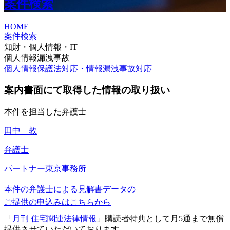
案件検索
HOME
案件検索
知財・個人情報・IT
個人情報漏洩事故
個人情報保護法対応・情報漏洩事故対応
案内書面にて取得した情報の取り扱い
本件を担当した弁護士
田中 敦
弁護士
パートナー
東京事務所
本件の弁護士による見解書データの
ご提供の申込みはこちらから
「
月刊 住宅関連法律情報
」購読者特典として月5通まで無償
提供させていただいております。