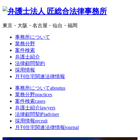
東京・大阪・名古屋・仙台・福岡
事務所について
業務分野
案件検索
弁護士紹介
法律顧問契約
採用情報
月刊住宅関連法律情報
事務所について
aboutus
業務分野
practices
案件検索
cases
弁護士紹介
lawyers
法律顧問契約
adviser
採用情報
recruit
月刊住宅関連法律情報
journal