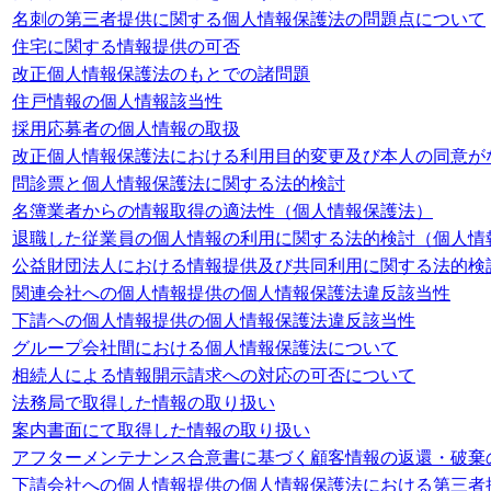
名刺の第三者提供に関する個人情報保護法の問題点について
住宅に関する情報提供の可否
改正個人情報保護法のもとでの諸問題
住戸情報の個人情報該当性
採用応募者の個人情報の取扱
改正個人情報保護法における利用目的変更及び本人の同意が
問診票と個人情報保護法に関する法的検討
名簿業者からの情報取得の適法性（個人情報保護法）
退職した従業員の個人情報の利用に関する法的検討（個人情
公益財団法人における情報提供及び共同利用に関する法的検
関連会社への個人情報提供の個人情報保護法違反該当性
下請への個人情報提供の個人情報保護法違反該当性
グループ会社間における個人情報保護法について
相続人による情報開示請求への対応の可否について
法務局で取得した情報の取り扱い
案内書面にて取得した情報の取り扱い
アフターメンテナンス合意書に基づく顧客情報の返還・破棄
下請会社への個人情報提供の個人情報保護法における第三者