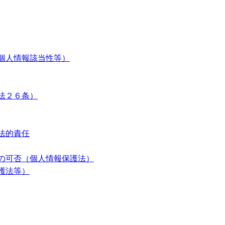
個人情報該当性等）
法２６条）
法的責任
の可否（個人情報保護法）
護法等）