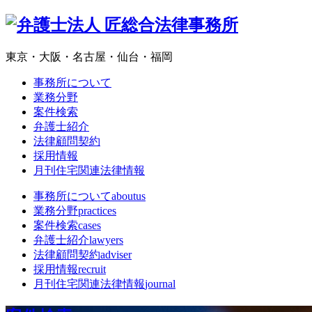
東京・大阪・名古屋・仙台・福岡
事務所について
業務分野
案件検索
弁護士紹介
法律顧問契約
採用情報
月刊住宅関連法律情報
事務所について
aboutus
業務分野
practices
案件検索
cases
弁護士紹介
lawyers
法律顧問契約
adviser
採用情報
recruit
月刊住宅関連法律情報
journal