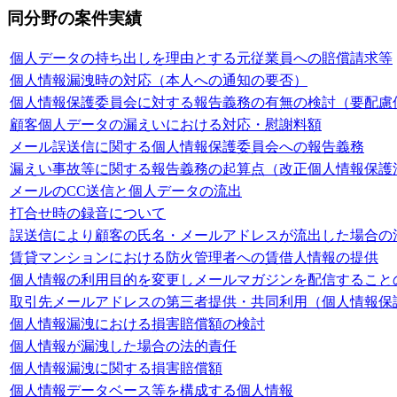
同分野の案件実績
個人データの持ち出しを理由とする元従業員への賠償請求等
個人情報漏洩時の対応（本人への通知の要否）
個人情報保護委員会に対する報告義務の有無の検討（要配慮
顧客個人データの漏えいにおける対応・慰謝料額
メール誤送信に関する個人情報保護委員会への報告義務
漏えい事故等に関する報告義務の起算点（改正個人情報保護
メールのCC送信と個人データの流出
打合せ時の録音について
誤送信により顧客の氏名・メールアドレスが流出した場合の
賃貸マンションにおける防火管理者への賃借人情報の提供
個人情報の利用目的を変更しメールマガジンを配信すること
取引先メールアドレスの第三者提供・共同利用（個人情報保
個人情報漏洩における損害賠償額の検討
個人情報が漏洩した場合の法的責任
個人情報漏洩に関する損害賠償額
個人情報データベース等を構成する個人情報