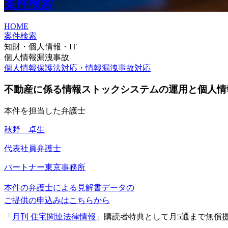
案件検索
HOME
案件検索
知財・個人情報・IT
個人情報漏洩事故
個人情報保護法対応・情報漏洩事故対応
不動産に係る情報ストックシステムの運用と個人情
本件を担当した弁護士
秋野 卓生
代表社員弁護士
パートナー
東京事務所
本件の弁護士による見解書データの
ご提供の申込みはこちらから
「
月刊 住宅関連法律情報
」購読者特典として月5通まで無償